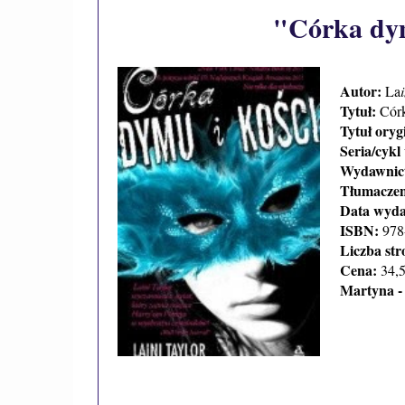
"Córka dym
Autor:
La
Tytuł:
Córk
Tytuł oryg
Seria/cyk
Wydawnic
Tłumaczen
Data wyda
ISBN:
978
Liczba str
Cena:
34,5
Martyna -