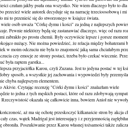
owieści czułam jakby psuła ona wszystko. Nie wiem dlaczego było to dla
 przecież wiele autorek decyduje się na narrację trzecioosobową i mi 
 mi to przenieść się do stworzonego w książce świata.
wiele osób uważa "Córkę dymu i kości" za jedną z najlepszych powieś
uje. Pewnie niektórzy będą się zastanawiać dlaczego, więc od razu ro
i zabrakło po prostu chemii. Były oczywiście lepsze i gorsze momenty
okojąco nużący. Nie można powiedzieć, że relacja między bohaterami 
wiek w moim odczuciu nie była to znajomość jaką sama chciałabym prz
zucia czy emocje ze strony postaci, trzeba było czekać wiecznie. Prze
uć była raptem garstka...
psza przyjaciółka Karou, czyli Zuzana. Jest to jedyna postać w tej ksi
dobry sposób, a wszystkie jej zachowania i wypowiedzi były przemyśl
nie chyba najlepszym elementem.
 Akivie. Czytając recenzję "Córki dymu i kości" znalazłam wiele
będzie to jedna z tych męskich postaci, które od razu zdobywają sympat
as. Rzeczywistość okazała się całkowicie inna, bowiem Anioł nie wywoł
ończoność, aż ma się ochotę przeskoczyć kilkanaście stron by akcja c
 cały czas, wątek Madrigal jest interesujący i z przyjemnością zagłębiła
 się obroniła. Poszukiwanie przez Karou własnej tożsamości także zalic