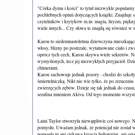
"Córka dymu i kości" to tytuł niezwykle popular
pochlebnych opinii dotyczących książki. Znajduje si
czytelników i krytyków m.in: magia, liryzm, piękny
wiele innych... Czy słowa te znajdą się również w m
Karou to siedemnastoletnia dziewczyna mieszkając
włosy, blizny po postrzale, wytatuowane ciało i zw
oprócz tych cech, Karou skrywa wiele sekretów. Naj
wymyślonych, lecz jej niezwykłych przyjaciół. D
chimerami.
Karou zachowuje jednak pozory - chodzi do szkoły,
śmiertelniczką. Nikt nie wie tylko, że po zrzuceni
zwierzęcych zębów. Dzieje się tak jednak do czasu
serafina imieniem Akiva. Od tego momentu wszystk
Laini Taylor stworzyła niewątpliwie coś nowego. N
pomysłu. Uważam jednak, że potencjał nie został w
pomogła tu ani ciekawa kreacja bohaterów, ani ory