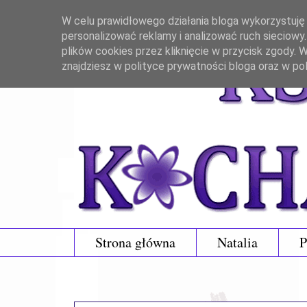
W celu prawidłowego działania bloga wykorzystuję p
personalizować reklamy i analizować ruch sieciowy
plików cookies przez kliknięcie w przycisk zgody.
znajdziesz w polityce prywatności bloga oraz w po
Strona główna
Natalia
P