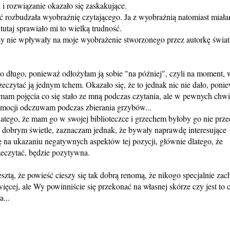
i rozwiązanie okazało się zaskakujące.
ć rozbudzała wyobraźnię czytającego. Ja z wyobraźnią natomiast miał
tutaj sprawiało mi to wielką trudność.
sy nie wpływały na moje wyobrażenie stworzonego przez autorkę świat
o długo, ponieważ odłożyłam ją sobie "na później", czyli na moment, 
eczytać ją jednym tchem. Okazało się, że to jednak nic nie dało, poni
mam pojęcia co się stało ze mną podczas czytania, ale w pewnych chwi
emocji odczuwam podczas zbierania grzybów...
latego, że mam go w swojej biblioteczce i grzechem byłoby go nie prze
t dobrym świetle, zaznaczam jednak, że bywały naprawdę interesujące
ię na ukazaniu negatywnych aspektów tej pozycji, głównie dlatego, że
rzeczytać, będzie pozytywna.
ztą, że powieść cieszy się tak dobrą renomą, że nikogo specjalnie zac
więcej, ale Wy powinniście się przekonać na własnej skórze czy jest to 
...