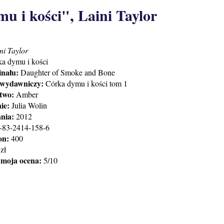
u i kości", Laini Taylor
ini Taylor
a dymu i kości
inału:
Daughter of Smoke and Bone
l wydawniczy:
Córka dymu i kości tom 1
two:
Amber
ie:
Julia Wolin
nia:
2012
-83-2414-158-6
on:
400
zł
 moja ocena:
5/10