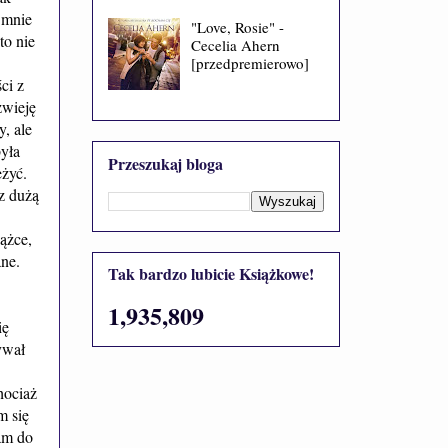
 mnie
"Love, Rosie" -
to nie
Cecelia Ahern
[przedpremierowo]
ci z
zwieję
, ale
była
Przeszukaj bloga
eżyć.
z dużą
ążce,
ane.
Tak bardzo lubicie Książkowe!
1,935,809
ię
ywał
hociaż
m się
zam do