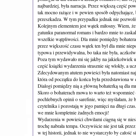
najbardziej, była narracja. Przez większą część p
tak mocno rażące i w pewien sposób odpychające, bo
przeszkadza. W tym przypadku jednak nie pozwoliło
Kolejnym elementem jest wątek miłosny. Wiem, że 
gatunku paranormal romans i bardzo mnie to zaskak
wszelkie wątpliwości. Dla mnie pomiędzy bohateram
przez większość czasu wątek ten był dla mnie niep
typowa i przewidywalna, bo taka nie była, aczkol
Poza tym wydawało mi się jakby na jakiekolwiek uc
część książki wydarzenia strasznie się wlokły, a ucz
Zdecydowanym atutem powieści była natomiast najle
która od początku do końca była przedstawiona w 
Dialogi pomiędzy nią a główną bohaterką są dla m
Skoro o bohaterach mowa to warto też wspomnieć o
pochlebnych opinii o sarefinie, więc myślałam, że 
czytelnika i pozostają w jego pamięci na długi cz
we mnie kompletnie żadnych emocji!
Wydarzenia w powieści chwilami ciągną się w niesk
trochę nabrała tempa. Oczywiście nie jest tak przez
w tej historii, jednak to nie wystarczyło by całość