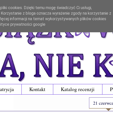
liki cookies. Dzięki temu mogę świadczyć Ci usługi,
. Korzystanie z bloga oznacza wyrażenie zgody na korzystanie z
 Więcej informacji na temat wykorzystywanych plików cookies
lityce prywatności google
atrycja
Kontakt
Katalog recenzji
P
21 czerwc