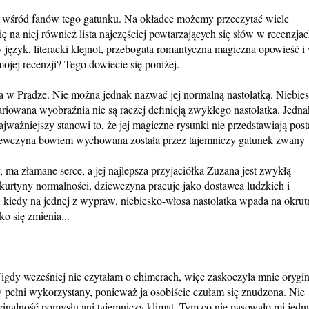
ny wśród fanów tego gatunku. Na okładce możemy przeczytać wiele
ę na niej również lista najczęściej powtarzających się słów w recenzja
 język, literacki klejnot, przebogata romantyczna magiczna opowieść i 
ojej recenzji? Tego dowiecie się poniżej.
a w Pradze. Nie można jednak nazwać jej normalną nastolatką. Niebies
ariowana wyobraźnia nie są raczej definicją zwykłego nastolatka. Jedna
ważniejszy stanowi to, że jej magiczne rysunki nie przedstawiają post
ziewczyna bowiem wychowana została przez tajemniczy gatunek zwany
 ma złamane serce, a jej najlepsza przyjaciółka Zuzana jest zwykłą
u kurtyny normalności, dziewczyna pracuje jako dostawca ludzkich i
, kiedy na jednej z wypraw, niebiesko-włosa nastolatka wpada na okru
o się zmienia...
igdy wcześniej nie czytałam o chimerach, więc zaskoczyła mnie orygi
 pełni wykorzystany, ponieważ ja osobiście czułam się znudzona. Nie
ginalność pomysłu ani tajemniczy klimat. Tym co nie pasowało mi jedn