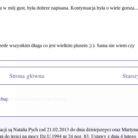
Strona główna
Starsz
ybuj:
Komentarze do posta (Atom)
acji są Natalia Pych (od 21.02.2013 do dnia dzisiejszego) oraz Mart
i do treści na mocy Dz.U.1994 nr 24 poz. 83, Ustawy z dnia 4 lutego 