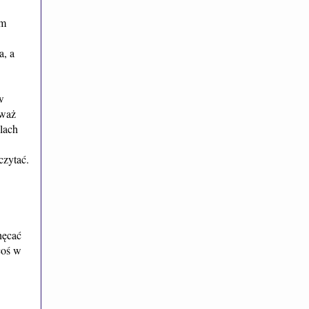
am
a, a
w
eważ
lach
czytać.
hęcać
coś w