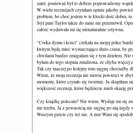
zalet, ponieważ był to dobrze poprowadzony wątek 
W wielu recenzjach czytałam opinie jakoby powieś
problem, bo choć jestem w te klocki dość dobra, to 
Styl pani Taylor także do mnie nie przemówił. Opi
całość wydawała mi się nienaturalnie sztywna.
"Córka dymu i kości" czekała na mojej półce bardz
którym będę mieć wystarczająco dużo czasu, by prz
chwilami bardzo zmagałam się z tym dziełem. Nie 
byłam do tego stopnia znudzona, że chyba więcej 
Tak czy inaczej po kolejny tom sięgnę chociażby d
Wiem, że moja recenzja nie stawia powieści w zby
momenty, które czytało się świetnie. Ja skupiłam s
większość recenzji, które będziecie mieli okazję p
Czy książkę polecam? Nie wiem. Wydaje mi się zres
nie trzeba. Ja z pewnością nie sięgnę po nią nigdy 
Waszym guście czy też nie. A nuż Wam się spodoba