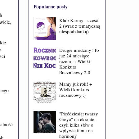
Popularne posty
ch
Klub Karmy - część
wiele,
2 (wraz z tematyczną
niespodzianką)
kie
k
Drugie urodziny! To
już 24 miesiące
aci
razem! + Wielki
Konkurs
Rocznicowy 2.0
Mamy już rok! +
Wielki konkurs
tnego
rocznicowy :)
"Pięćdziesiąt twarzy
Greya" na ekranie,
nalność
czyli kilka słów o
wpływie filmu na
hormony
ak