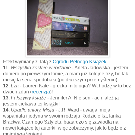
Efekt wymiany z Talą z
Ogrodu Pełnego Książek
:
11.
Wszystko zostaje w rodzinie
- Aneta Jadowska - jestem
dopiero po pierwszym tomie, a mam już kolejne trzy, bo tak
mi się ta seria spodobała (po dłuższym przemyśleniu).
12.
Łza
- Lauren Kate - grecka mitologia? Wchodzę w to bez
dwóch zdań (
recenzja
)!
13.
Fałszywy książę
- Jennifer A. Nielsen - ach, ależ ja
jestem ciekawa tej książki!
14.
Upadłe anioły. Misja
- J.R. Ward - uwaga, moja
wspaniała i jedyna w swoim rodzaju Rodzicielka, fanka
Bractwa Czarnego Sztyletu, baaardzo się zawiodła na
nowej książce tej autorki, więc zobaczymy, jak to będzie z
moimi wrażeniami.