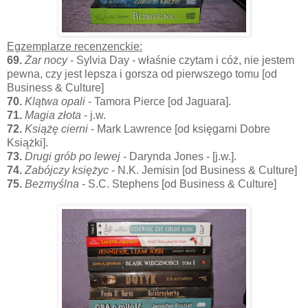
Egzemplarze recenzenckie:
69.
Żar nocy
- Sylvia Day - właśnie czytam i cóż, nie jestem
pewna, czy jest lepsza i gorsza od pierwszego tomu [od
Business & Culture]
70.
Klątwa opali
- Tamora Pierce [od Jaguara].
71.
Magia złota
- j.w.
72.
Książę cierni
- Mark Lawrence [od księgarni Dobre
Książki].
73.
Drugi grób po lewej
- Darynda Jones - [j.w.].
74.
Zabójczy księżyc
- N.K. Jemisin [od Business & Culture]
75.
Bezmyślna
- S.C. Stephens [od Business & Culture]