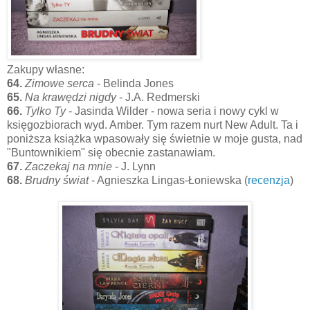
Zakupy własne:
64.
Zimowe serca
- Belinda Jones
65.
Na krawędzi nigdy
- J.A. Redmerski
66.
Tylko Ty
- Jasinda Wilder - nowa seria i nowy cykl w
księgozbiorach wyd. Amber. Tym razem nurt New Adult. Ta i
poniższa książka wpasowały się świetnie w moje gusta, nad
"Buntownikiem" się obecnie zastanawiam.
67.
Zaczekaj na mnie
- J. Lynn
68.
Brudny świat
- Agnieszka Lingas-Łoniewska (
recenzja
)