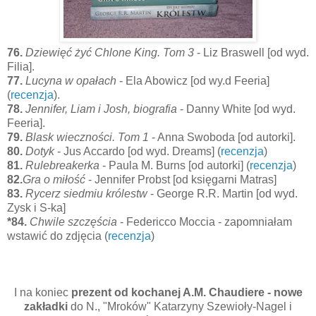
76.
Dziewięć żyć Chlone King. Tom 3
- Liz Braswell [od wyd.
Filia].
77.
Lucyna w opałach
- Ela Abowicz [od wy.d Feeria]
(
recenzja
).
78.
Jennifer, Liam i Josh, biografia
- Danny White [od wyd.
Feeria].
79.
Blask wieczności. Tom 1
- Anna Swoboda [od autorki].
80.
Dotyk
- Jus Accardo [od wyd. Dreams] (
recenzja
)
81.
Rulebreakerka
- Paula M. Burns [od autorki] (
recenzja
)
82.
Gra o miłość
- Jennifer Probst [od księgarni Matras]
83.
Rycerz siedmiu królestw
- George R.R. Martin [od wyd.
Zysk i S-ka]
*84.
Chwile szczęścia
- Federicco Moccia - zapomniałam
wstawić do zdjęcia (
recenzja
)
I na koniec
prezent od kochanej A.M. Chaudiere - nowe
zakładki
do N., "Mroków" Katarzyny Szewioły-Nagel i