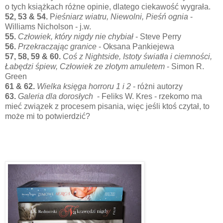
o tych książkach różne opinie, dlatego ciekawość wygrała.
52, 53 & 54.
P
ieśniarz wiatru, Niewolni, Pieśń ognia
-
Williams Nicholson - j.w.
55.
Człowiek, który nigdy nie chybiał
- Steve Perry
56.
Przekraczając granice
- Oksana Pankiejewa
57, 58, 59 & 60.
Coś z Nightside, Istoty światła i ciemności,
Łabędzi śpiew, Człowiek ze złotym amuletem
- Simon R.
Green
61 & 62.
Wielka księga horroru 1 i 2
- różni autorzy
63.
Galeria dla dorosłych
- Feliks W. Kres - rzekomo ma
mieć związek z procesem pisania, więc jeśli ktoś czytał, to
może mi to potwierdzić?