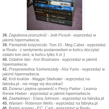
38.
Zagubiona przeszłość
- Jodi Picoult - wyprzedaż w
jakimś hipermarkecie.
39.
Pamiętniki księżniczki. Tom 10
- Meg Cabot - wyprzedaż
w Realu - z sentymentu postanowiłam w końcu doczytać
ostatni tom serii, w końcu tylko 4 zł ;)
40.
Ostatnie lato
- Ann Brashares - wyprzedaż w jakimś
hipermarkecie.
41.
Przepowiednia Szeherezady
- Alia Yunis - wyprzedaż w
jakimś hipermarkecie.
42.
Król kruków
- Maggie Stiefvater - wyprzedaż na
fabryka.pl - nie mogę się doczekać!
43.
Dziwna i piękna opowieść o Percy Parker
- Leanna
Renee Hieber - wyprzedaż w jakimś hipermarkecie.
44.
Zawładnięci
- Elana Johnson - wyprzedaż na fabryka.pl
45.
Wariant
- Robinson Wells - wyprzedaż na fabryka.pl
46.
Bogini oceanu
- P.C. Cast - wyprzedaż w Realu.