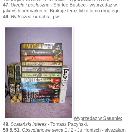
47.
Uległa i posłuszna
- Shirlee Busbee - wyprzedaż w
jakimś hipermarkecie. Brakuje teraz tylko tomu drugiego.
48.
Waleczna i krucha
- j.w.
Wyprzedaż w Saturnie:
49.
Szatański interes
- Tomasz Pacyński.
50 & 51.
Obsydianowe serce 1 i 2
- Ju Honisch - słyszałam