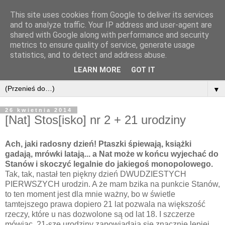
This site uses cookies from Google to deliver its services
and to analyze traffic. Your IP address and user-agent are
shared with Google along with performance and security
metrics to ensure quality of service, generate usage
statistics, and to detect and address abuse.
LEARN MORE
GOT IT
▼
26 kwietnia 2014
[Nat] Stos[isko] nr 2 + 21 urodziny
Ach, jaki radosny dzień! Ptaszki śpiewają, książki
gadają, mrówki latają... a Nat może w końcu wyjechać do
Stanów i skoczyć legalnie do jakiegoś monopolowego.
Tak, tak, nastał ten piękny dzień DWUDZIESTYCH
PIERWSZYCH urodzin. A że mam bzika na punkcie Stanów,
to ten moment jest dla mnie ważny, bo w świetle
tamtejszego prawa dopiero 21 lat pozwala na większość
rzeczy, które u nas dozwolone są od lat 18. I szczerze
mówiąc, 21-sze urodziny zapowiadają się znacznie lepiej