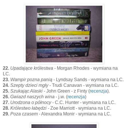
22.
Upadające królestwa
- Morgan Rhodes - wymiana na
LC.
23.
Wampir pozna panią
- Lyndsay Sands - wymiana na LC.
24.
Szepty dzieci mgły
- Trudi Canavan - wymiana na LC.
25.
Szukając Alaski
- John Green - z Finty (
recenzja
).
26.
Gwiazd naszych wina
- j.w. (
recenzja
)
27.
Urodzona o północy
- C.C. Hunter - wymiana na LC.
28.
Królestwo łabędzi
- Zoe Marriott - wymiana na LC.
29.
Poza czasem
- Alexandra Monir - wymiana na LC.