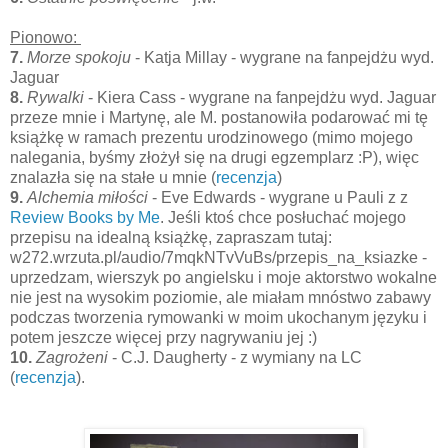
Pionowo:
7.
Morze spokoju
- Katja Millay - wygrane na fanpejdżu wyd.
Jaguar
8.
Rywalki
- Kiera Cass - wygrane na fanpejdżu wyd. Jaguar
przeze mnie i Martynę, ale M. postanowiła podarować mi tę
książkę w ramach prezentu urodzinowego (mimo mojego
nalegania, byśmy złożył się na drugi egzemplarz :P), więc
znalazła się na stałe u mnie (
recenzja
)
9.
Alchemia miłości
- Eve Edwards - wygrane u Pauli z z
Review Books by Me
. Jeśli ktoś chce posłuchać mojego
przepisu na idealną książkę, zapraszam tutaj:
w272.wrzuta.pl/audio/7mqkNTvVuBs/przepis_na_ksiazke -
uprzedzam, wierszyk po angielsku i moje aktorstwo wokalne
nie jest na wysokim poziomie, ale miałam mnóstwo zabawy
podczas tworzenia rymowanki w moim ukochanym języku i
potem jeszcze więcej przy nagrywaniu jej :)
10.
Zagrożeni
- C.J. Daugherty - z wymiany na LC
(
recenzja
).