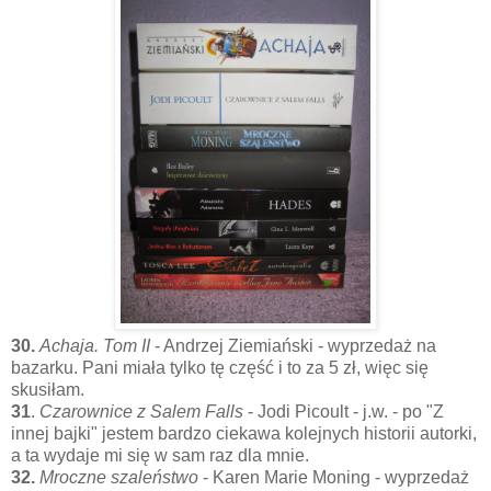
30.
Achaja. Tom II
- Andrzej Ziemiański - wyprzedaż na
bazarku. Pani miała tylko tę część i to za 5 zł, więc się
skusiłam.
31
.
Czarownice z Salem Falls
- Jodi Picoult - j.w. - po "Z
innej bajki" jestem bardzo ciekawa kolejnych historii autorki,
a ta wydaje mi się w sam raz dla mnie.
32.
Mroczne szaleństwo
- Karen Marie Moning - wyprzedaż