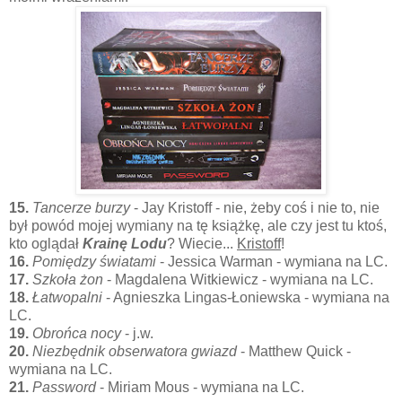
15.
Tancerze burzy
- Jay Kristoff - nie, żeby coś i nie to, nie
był powód mojej wymiany na tę książkę, ale czy jest tu ktoś,
kto oglądał
Krainę Lodu
? Wiecie...
Kristoff
!
16.
Pomiędzy światami
- Jessica Warman - wymiana na LC.
17.
Szkoła żon
- Magdalena Witkiewicz - wymiana na LC.
18.
Łatwopalni
- Agnieszka Lingas-Łoniewska - wymiana na
LC.
19.
Obrońca nocy
- j.w.
20.
Niezbędnik obserwatora gwiazd
- Matthew Quick -
wymiana na LC.
21.
Password
- Miriam Mous - wymiana na LC.