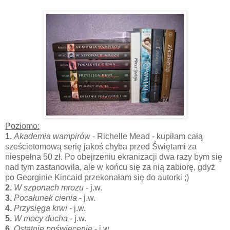
Poziomo:
1.
Akademia wampirów
- Richelle Mead - kupiłam całą
sześciotomową serię jakoś chyba przed Świętami za
niespełna 50 zł. Po obejrzeniu ekranizacji dwa razy bym się
nad tym zastanowiła, ale w końcu się za nią zabiorę, gdyż
po Georginie Kincaid przekonałam się do autorki ;)
2.
W szponach mrozu
- j.w.
3.
Pocałunek cienia
- j.w.
4.
Przysięga krwi
- j.w.
5.
W mocy ducha
- j.w.
6.
Ostatnie poświęcenie
- j.w.