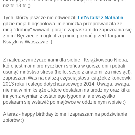
niż te 18-te ;)
Tych, którzy jeszcze nie odwiedzili
Let's talk! z Nathalie
,
gdzie moja blogspotowa imienniczka przeprowadziła ze
mną "drobny" wywiad, gorąco zapraszam do zapoznania się
z nim! Będziecie mogli bliżej mnie poznać przed Targami
Książki w Warszawie :)
Z najlepszymi życzeniami dla siebie i Książkowego Nieba,
które jest moim promyczkiem słońca w gorsze dni i potrafi
usunąć mnóstwo stresu (hello, sesjo z anatomii za miesiąc!),
zapraszam Was na dalszą częścią stosu książek z końcówki
2013 roku i całego dotychczasowego 2014. Uwaga, uwaga,
nie ma w nim książek, które dostałam na urodziny oraz kilku
innych z wymian z ostatniego tygodnia, ale wszystko
postaram się wstawić po majówce w oddzielnym wpisie :)
A teraz - happy birthday to me i zapraszam na podziwianie
zbiorów :)