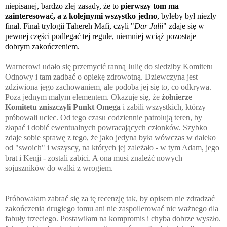
niepisanej, bardzo złej zasady, że to
pierwszy tom ma
zainteresować, a z kolejnymi wszystko jedno
, byleby był niezły
finał. Finał trylogii Tahereh Mafi, czyli "
Dar Julii
" zdaje się w
pewnej części podlegać tej regule, niemniej wciąż pozostaje
dobrym zakończeniem.
Warnerowi udało się przemycić ranną Julię do siedziby Komitetu
Odnowy i tam zadbać o opiekę zdrowotną. Dziewczyna jest
zdziwiona jego zachowaniem, ale podoba jej się to, co odkrywa.
Poza jednym małym elementem. Okazuje się, że
żołnierze
Komitetu zniszczyli Punkt Omega
i zabili wszystkich, którzy
próbowali uciec. Od tego czasu codziennie patrolują teren, by
złapać i dobić ewentualnych powracających członków. Szybko
zdaje sobie sprawę z tego, że jako jedyna była wówczas w daleko
od "swoich" i wszyscy, na których jej zależało - w tym Adam, jego
brat i Kenji - zostali zabici. A ona musi znaleźć nowych
sojuszników do walki z wrogiem.
Próbowałam zabrać się za tę recenzję tak, by opisem nie zdradzać
zakończenia drugiego tomu ani nie zaspoilerować nic ważnego dla
fabuły trzeciego. Postawiłam na kompromis i chyba dobrze wyszło.