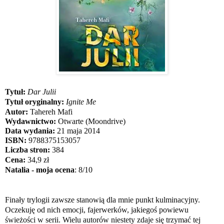
Tytuł:
Dar Julii
Tytuł oryginalny:
Ignite Me
Autor:
Tahereh Mafi
Wydawnictwo:
Otwarte (Moondrive)
Data wydania:
21 maja
2014
ISBN:
9788375153057
Liczba stron:
384
Cena:
34,9 zł
Natalia - moja ocena
: 8/10
Finały trylogii zawsze stanowią dla mnie punkt kulminacyjny.
Oczekuję od nich emocji, fajerwerków, jakiegoś powiewu
świeżości w serii. Wielu autorów niestety zdaje się trzymać tej