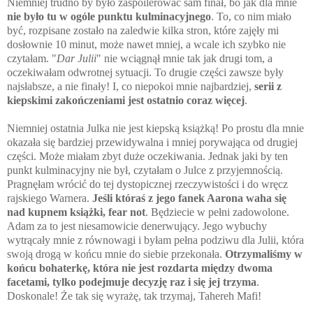
Niemniej trudno by było zaspoilerować sam finał, bo jak dla mnie
nie było tu w ogóle punktu kulminacyjnego
. To, co nim miało
być, rozpisane zostało na zaledwie kilka stron, które zajęły mi
dosłownie 10 minut, może nawet mniej, a wcale ich szybko nie
czytałam. "
Dar Julii
" nie wciągnął mnie tak jak drugi tom, a
oczekiwałam odwrotnej sytuacji. To drugie części zawsze były
najsłabsze, a nie finały! I, co niepokoi mnie najbardziej,
serii z
kiepskimi zakończeniami jest ostatnio coraz więcej
.
Niemniej ostatnia Julka nie jest kiepską książką! Po prostu dla mnie
okazała się bardziej przewidywalna i mniej porywająca od drugiej
części. Może miałam zbyt duże oczekiwania. Jednak jaki by ten
punkt kulminacyjny nie był, czytałam o Julce z przyjemnością.
Pragnęłam wrócić do tej dystopicznej rzeczywistości i do wręcz
rajskiego Warnera.
Jeśli któraś z jego fanek Aarona waha się
nad kupnem książki, fear not
. Będziecie w pełni zadowolone.
Adam za to jest niesamowicie denerwujący. Jego wybuchy
wytrącały mnie z równowagi i byłam pełna podziwu dla Julii, która
swoją drogą w końcu mnie do siebie przekonała.
Otrzymaliśmy w
końcu bohaterkę, która nie jest rozdarta między dwoma
facetami, tylko podejmuje decyzję raz i się jej trzyma
.
Doskonale! Że tak się wyrażę, tak trzymaj, Tahereh Mafi!