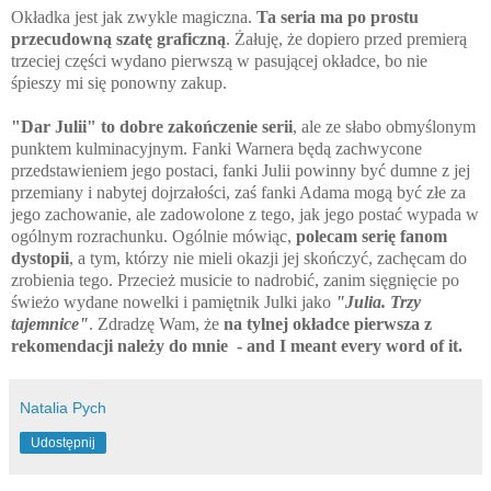
Okładka jest jak zwykle magiczna.
Ta seria ma po prostu
przecudowną szatę graficzną
. Żałuję, że dopiero przed premierą
trzeciej części wydano pierwszą w pasującej okładce, bo nie
śpieszy mi się ponowny zakup.
"Dar Julii" to dobre zakończenie serii
, ale ze słabo obmyślonym
punktem kulminacyjnym. Fanki Warnera będą zachwycone
przedstawieniem jego postaci, fanki Julii powinny być dumne z jej
przemiany i nabytej dojrzałości, zaś fanki Adama mogą być złe za
jego zachowanie, ale zadowolone z tego, jak jego postać wypada w
ogólnym rozrachunku. Ogólnie mówiąc,
polecam serię fanom
dystopii
, a tym, którzy nie mieli okazji jej skończyć, zachęcam do
zrobienia tego. Przecież musicie to nadrobić, zanim sięgnięcie po
świeżo wydane nowelki i pamiętnik Julki jako
"Julia. Trzy
tajemnice"
. Zdradzę Wam, że
na tylnej okładce pierwsza z
rekomendacji należy do mnie - and I meant every word of it.
Natalia Pych
Udostępnij