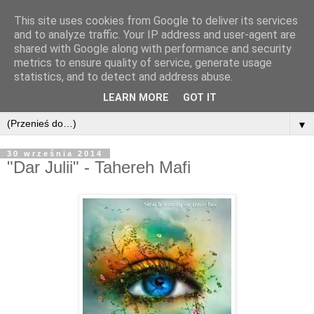
This site uses cookies from Google to deliver its services
and to analyze traffic. Your IP address and user-agent are
shared with Google along with performance and security
metrics to ensure quality of service, generate usage
statistics, and to detect and address abuse.
LEARN MORE
GOT IT
▼
30 września 2014
"Dar Julii" - Tahereh Mafi