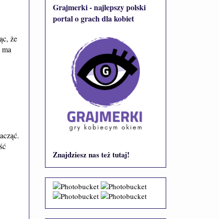
Grajmerki - najlepszy polski
portal o grach dla kobiet
ąc, że
e ma
zacząć.
ść
Znajdziesz nas też tutaj!