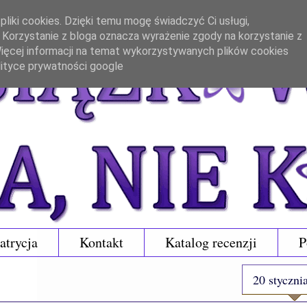
liki cookies. Dzięki temu mogę świadczyć Ci usługi,
. Korzystanie z bloga oznacza wyrażenie zgody na korzystanie z
 Więcej informacji na temat wykorzystywanych plików cookies
lityce prywatności google
atrycja
Kontakt
Katalog recenzji
P
20 styczni