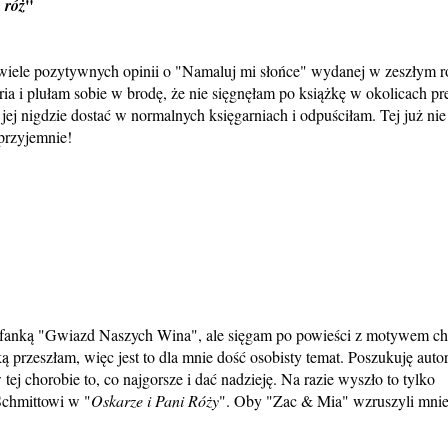
"
 róż
wiele pozytywnych opinii o "Namaluj mi słońce" wydanej w zeszłym 
a i plułam sobie w brodę, że nie sięgnęłam po książkę w okolicach pr
ej nigdzie dostać w normalnych księgarniach i odpuściłam. Tej już nie
przyjemnie!
 fanką "Gwiazd Naszych Wina", ale sięgam po powieści z motywem c
 przeszłam, więc jest to dla mnie dość osobisty temat. Poszukuję auto
tej chorobie to, co najgorsze i dać nadzieję. Na razie wyszło to tylko
chmittowi w "
Oskarze i Pani Róży
". Oby "Zac & Mia" wzruszyli mni