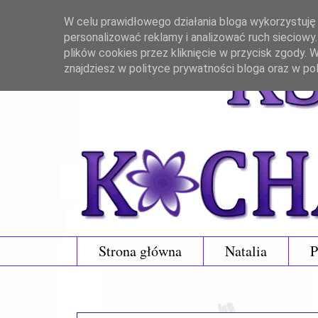
W celu prawidłowego działania bloga wykorzystuję p
personalizować reklamy i analizować ruch sieciowy
plików cookies przez kliknięcie w przycisk zgody.
znajdziesz w polityce prywatności bloga oraz w po
Strona główna
Natalia
P