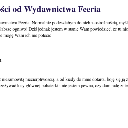
ści od Wydawnictwa Feeria
dawnictwa Feeria. Normalnie podeszłabym do nich z ostrożnością, myśl
słabsze ogniwo! Dziś jednak jestem w stanie Wam powiedzieć, że tu ni
ie mogę Wam ich nie polecić!
2
 niesamowitą niecierpliwością, a od kiedy do mnie dotarła, boję się ją 
eżywać losy głównej bohaterki i nie jestem pewna, czy dam radę znie