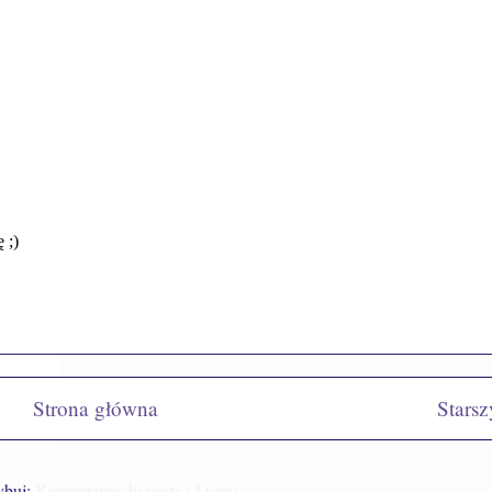
Strona główna
Starsz
ybuj:
Komentarze do posta (Atom)