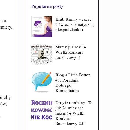
Popularne posty
Klub Karmy - część
roku
2 (wraz z tematyczną
emiery.
niespodzianką)
Mamy już rok! +
Wielki konkurs
rocznicowy :)
Blog a Little Better
#1: Poradnik
Dobrego
Komentatora
horoby
Drugie urodziny! To
rów,
już 24 miesiące
razem! + Wielki
e
Konkurs
Rocznicowy 2.0