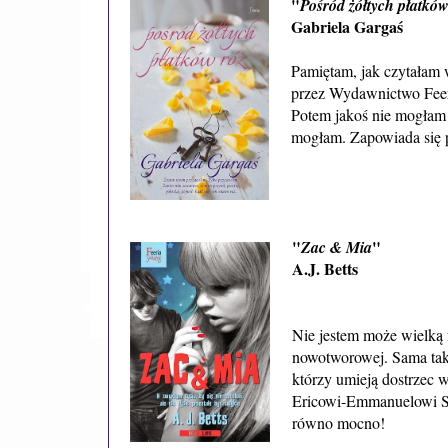
"
Pośród żółtych płatków
Gabriela Gargaś
Pamiętam, jak czytałam 
przez Wydawnictwo Feeri
Potem jakoś nie mogłam j
mogłam. Zapowiada się 
"
"
Zac & Mia
A.J. Betts
Nie jestem może wielką
nowotworowej. Sama taką
którzy umieją dostrzec w 
Ericowi-Emmanuelowi S
równo mocno!