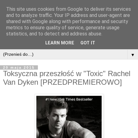
This site uses cookies from Google to deliver its services
and to analyze traffic. Your IP address and user-agent are
shared with Google along with performance and security
metrics to ensure quality of service, generate usage
statistics, and to detect and address abuse.
LEARN MORE
GOT IT
▼
20 maja 2015
Toksyczna przeszłość w "Toxic" Rachel
Van Dyken [PRZEDPREMIEROWO]