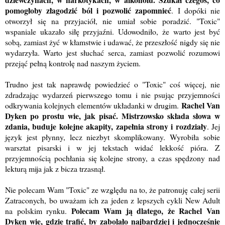
pomogłoby złagodzić ból i pozwolić zapomnieć
. I dopóki nie
otworzył się na przyjaciół, nie umiał sobie poradzić. "Toxic"
wspaniale ukazało siłę przyjaźni. Udowodniło, że warto jest być
sobą, zamiast żyć w kłamstwie i udawać, że przeszłość nigdy się nie
wydarzyła. Warto jest słuchać serca, zamiast pozwolić rozumowi
przejąć pełną kontrolę nad naszym życiem.
Trudno jest tak naprawdę powiedzieć o "Toxic" coś więcej, nie
zdradzając wydarzeń pierwszego tomu i nie psując przyjemności
Rachel Van
odkrywania kolejnych elementów układanki w drugim.
Dyken po prostu wie, jak pisać.
Mistrzowsko składa słowa w
zdania, buduje kolejne akapity, zapełnia strony i rozdziały
. Jej
język jest płynny, lecz niezbyt skomplikowany. Wyrobiła sobie
warsztat pisarski i w jej tekstach widać lekkość pióra. Z
przyjemnością pochłania się kolejne strony, a czas spędzony nad
lekturą mija jak z bicza trzasnął.
Nie polecam Wam "Toxic" ze względu na to, że patronuję całej serii
Zatraconych, bo uważam ich za jeden z lepszych cykli New Adult
Polecam Wam ją dlatego, że Rachel Van
na polskim rynku.
Dyken wie, gdzie trafić, by zabolało najbardziej i jednocześnie