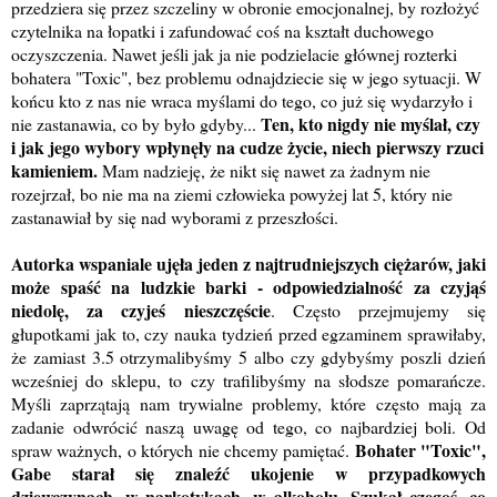
przedziera się przez szczeliny w obronie emocjonalnej, by rozłożyć
czytelnika na łopatki i zafundować coś na kształt duchowego
oczyszczenia. Nawet jeśli jak ja nie podzielacie głównej rozterki
bohatera "Toxic", bez problemu odnajdziecie się w jego sytuacji. W
końcu kto z nas nie wraca myślami do tego, co już się wydarzyło i
Ten, kto nigdy nie myślał, czy
nie zastanawia, co by było gdyby...
i jak jego wybory wpłynęły na cudze życie, niech pierwszy rzuci
kamieniem.
Mam nadzieję, że nikt się nawet za żadnym nie
rozejrzał, bo nie ma na ziemi człowieka powyżej lat 5, który nie
zastanawiał by się nad wyborami z przeszłości.
Autorka wspaniale ujęła jeden z najtrudniejszych ciężarów, jaki
może spaść na ludzkie barki - odpowiedzialność za czyjąś
niedolę, za czyjeś nieszczęście
. Często przejmujemy się
głupotkami jak to, czy nauka tydzień przed egzaminem sprawiłaby,
że zamiast 3.5 otrzymalibyśmy 5 albo czy gdybyśmy poszli dzień
wcześniej do sklepu, to czy trafilibyśmy na słodsze pomarańcze.
Myśli zaprzątają nam trywialne problemy, które często mają za
zadanie odwrócić naszą uwagę od tego, co najbardziej boli. Od
Bohater "Toxic",
spraw ważnych, o których nie chcemy pamiętać.
Gabe starał się znaleźć ukojenie w przypadkowych
dziewczynach, w narkotykach, w alkoholu. Szukał czegoś, co