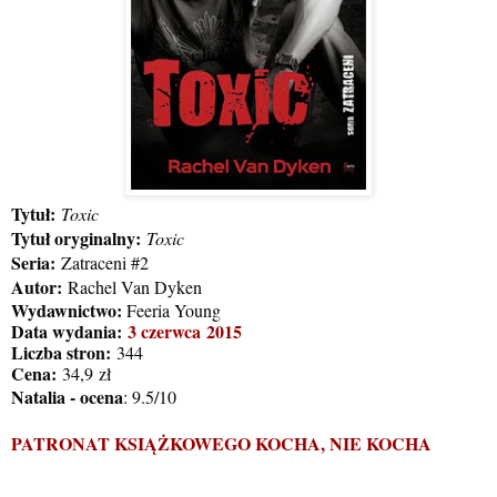
Tytuł:
Toxic
Tytuł oryginalny:
Toxic
Seria:
Zatraceni #2
Autor:
Rachel Van Dyken
Wydawnictwo:
Feeria Young
Data wydania:
3 czerwca
2015
Liczba stron:
344
Cena:
34,9
zł
Natalia - ocena
: 9.5/10
PATRONAT KSIĄŻKOWEGO KOCHA, NIE KOCHA