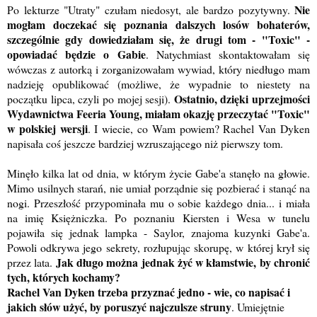
Nie
Po lekturze "Utraty" czułam niedosyt, ale bardzo pozytywny.
mogłam doczekać się poznania dalszych losów bohaterów,
szczególnie gdy dowiedziałam się, że drugi tom - "Toxic" -
opowiadać będzie o Gabie
. Natychmiast skontaktowałam się
wówczas z autorką i zorganizowałam wywiad, który niedługo mam
nadzieję opublikować (możliwe, że wypadnie to niestety na
Ostatnio, dzięki uprzejmości
początku lipca, czyli po mojej sesji).
Wydawnictwa Feeria Young, miałam okazję przeczytać "Toxic"
w polskiej wersji
. I wiecie, co Wam powiem? Rachel Van Dyken
napisała coś jeszcze bardziej wzruszającego niż pierwszy tom.
Minęło kilka lat od dnia, w którym życie Gabe'a stanęło na głowie.
Mimo usilnych starań, nie umiał porządnie się pozbierać i stanąć na
nogi. Przeszłość przypominała mu o sobie każdego dnia... i miała
na imię Księżniczka. Po poznaniu Kiersten i Wesa w tunelu
pojawiła się jednak lampka - Saylor, znajoma kuzynki Gabe'a.
Powoli odkrywa jego sekrety, rozłupując skorupę, w której krył się
Jak długo można jednak żyć w kłamstwie, by chronić
przez lata.
tych, których kochamy?
Rachel Van Dyken trzeba przyznać jedno - wie, co napisać i
jakich słów użyć, by poruszyć najczulsze struny
. Umiejętnie