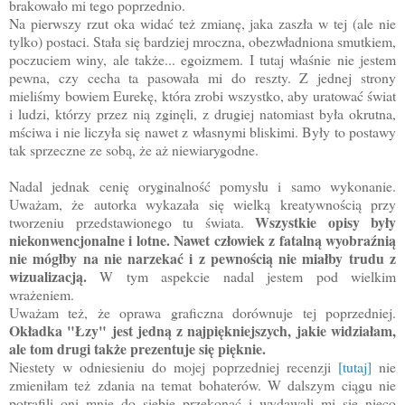
brakowało mi tego poprzednio.
Na pierwszy rzut oka widać też zmianę, jaka zaszła w tej (ale nie
tylko) postaci. Stała się bardziej mroczna, obezwładniona smutkiem,
poczuciem winy, ale także... egoizmem. I tutaj właśnie nie jestem
pewna, czy cecha ta pasowała mi do reszty. Z jednej strony
mieliśmy bowiem Eurekę, która zrobi wszystko, aby uratować świat
i ludzi, którzy przez nią zginęli, z drugiej natomiast była okrutna,
mściwa i nie liczyła się nawet z własnymi bliskimi. Były to postawy
tak sprzeczne ze sobą, że aż niewiarygodne.
Nadal jednak cenię oryginalność pomysłu i samo wykonanie.
Uważam, że autorka wykazała się wielką kreatywnością przy
Wszystkie opisy były
tworzeniu przedstawionego tu świata.
niekonwencjonalne i lotne. Nawet człowiek z fatalną wyobraźnią
nie mógłby na nie narzekać i z pewnością nie miałby trudu z
wizualizacją.
W tym aspekcie nadal jestem pod wielkim
wrażeniem.
Uważam też, że oprawa graficzna dorównuje tej poprzedniej.
Okładka "Łzy" jest jedną z najpiękniejszych, jakie widziałam,
ale tom drugi także prezentuje się pięknie.
Niestety w odniesieniu do mojej poprzedniej recenzji
[tutaj]
nie
zmieniłam też zdania na temat bohaterów. W dalszym ciągu nie
potrafili oni mnie do siebie przekonać i wydawali mi się nieco