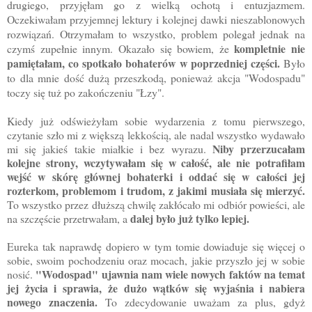
drugiego, przyjęłam go z wielką ochotą i entuzjazmem.
Oczekiwałam przyjemnej lektury i kolejnej dawki nieszablonowych
rozwiązań. Otrzymałam to wszystko, problem polegał jednak na
kompletnie nie
czymś zupełnie innym. Okazało się bowiem, że
pamiętałam, co spotkało bohaterów w poprzedniej części.
Było
to dla mnie dość dużą przeszkodą, ponieważ akcja "Wodospadu"
toczy się tuż po zakończeniu "Łzy".
Kiedy już odświeżyłam sobie wydarzenia z tomu pierwszego,
czytanie szło mi z większą lekkością, ale nadal wszystko wydawało
Niby przerzucałam
mi się jakieś takie miałkie i bez wyrazu.
kolejne strony, wczytywałam się w całość, ale nie potrafiłam
wejść w skórę głównej bohaterki i oddać się w całości jej
rozterkom, problemom i trudom, z jakimi musiała się mierzyć.
To wszystko przez dłuższą chwilę zakłócało mi odbiór powieści, ale
dalej było już tylko lepiej.
na szczęście przetrwałam, a
Eureka tak naprawdę dopiero w tym tomie dowiaduje się więcej o
sobie, swoim pochodzeniu oraz mocach, jakie przyszło jej w sobie
"Wodospad" ujawnia nam wiele nowych faktów na temat
nosić.
jej życia i sprawia, że dużo wątków się wyjaśnia i nabiera
nowego znaczenia.
To zdecydowanie uważam za plus, gdyż