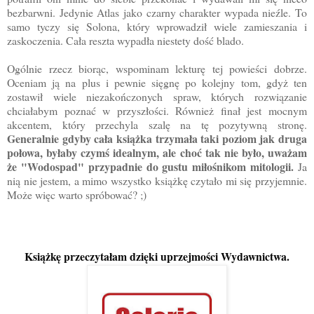
bezbarwni. Jedynie Atlas jako czarny charakter wypada nieźle. To
samo tyczy się Solona, który wprowadził wiele zamieszania i
zaskoczenia. Cała reszta wypadła niestety dość blado.
Ogólnie rzecz biorąc, wspominam lekturę tej powieści dobrze.
Oceniam ją na plus i pewnie sięgnę po kolejny tom, gdyż ten
zostawił wiele niezakończonych spraw, których rozwiązanie
chciałabym poznać w przyszłości. Również finał jest mocnym
akcentem, który przechyla szalę na tę pozytywną stronę.
Generalnie gdyby cała książka trzymała taki poziom jak druga
połowa, byłaby czymś idealnym, ale choć tak nie było, uważam
że "Wodospad" przypadnie do gustu miłośnikom mitologii.
Ja
nią nie jestem, a mimo wszystko książkę czytało mi się przyjemnie.
Może więc warto spróbować? ;)
Książkę przeczytałam dzięki uprzejmości Wydawnictwa.