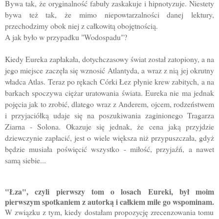
Bywa tak, że oryginalność fabuły zaskakuje i hipnotyzuje. Niestety
bywa też tak, że mimo niepowtarzalności danej lektury,
przechodzimy obok niej z całkowitą obojętnością.
A jak było w przypadku "Wodospadu"?
Kiedy Eureka zapłakała, dotychczasowy świat został zatopiony, a na
jego miejsce zaczęła się wznosić Atlantyda, a wraz z nią jej okrutny
władca Atlas. Teraz po rękach Córki Łez płynie krew zabitych, a na
barkach spoczywa ciężar uratowania świata. Eureka nie ma jednak
pojęcia jak to zrobić, dlatego wraz z Anderem, ojcem, rodzeństwem
i przyjaciółką udaje się na poszukiwania zaginionego Tragarza
Ziarna - Solona. Okazuje się jednak, że cena jaką przyjdzie
dziewczynie zapłacić, jest o wiele większa niż przypuszczała, gdyż
będzie musiała poświęcić wszystko - miłość, przyjaźń, a nawet
samą siebie...
"Łza", czyli pierwszy tom o losach Eureki, był moim
pierwszym spotkaniem z autorką i całkiem mile go wspominam.
W związku z tym, kiedy dostałam propozycję zrecenzowania tomu