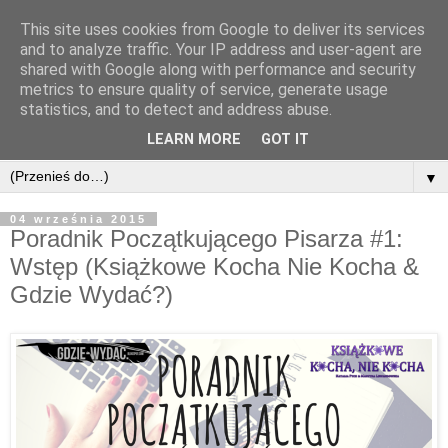
This site uses cookies from Google to deliver its services
and to analyze traffic. Your IP address and user-agent are
shared with Google along with performance and security
metrics to ensure quality of service, generate usage
statistics, and to detect and address abuse.
LEARN MORE
GOT IT
▼
04 września 2015
Poradnik Początkującego Pisarza #1:
Wstęp (Książkowe Kocha Nie Kocha &
Gdzie Wydać?)