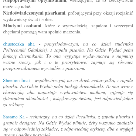
może się udać.
Niedoświadczonymi pisarkami
, próbującymi przy okazji rozjaśnić
wydawniczy świat i sobie.
Młodymi osobami
, które z wytrwałością, zapałem i szczerymi
chęciami pomogą wam spełnić marzenia.
chusteczka aha
-
pomysłodawczyni, na co dzień studentka
Politechniki Gdańskiej, z zapału pisarka. Na Gdzie Wydać pełni
funkcję dziennikarki. To ona wypytuje wydawnictwa o najmniej
ważne rzeczy, jak i o te priorytetowe; zajmuje się również
przeprowadzaniem wywiadów z pisarzami.
Sheeiren Imai
-
współtwórczyni, na co dzień maturzystka, z zapału
pisarka. Na Gdzie Wydać pełni funkcję dziennikarki. To ona wraz z
chusteczką aha napastuje wydawnictwa mailami, zajmuje się
zbieraniem aktualności z książkowego świata, jest odpowiedzialna
za reklamę.
Sasame Ka
-
techniczny, na co dzień licealistka, z zapału pisarka i
graphic designer. Na Gdzie Wydać pilnuje, żeby wszystko znalazło
się w odpowiedniej zakładce, z odpowiednią etykietą, dba o wygląd
strony i ogólny porządek.