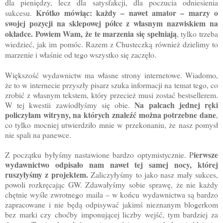
dla pieniędzy, lecz dla satysfakcji, dla poczucia odniesienia
Krótko mówiąc: każdy – nawet amator – marzy o
sukcesu.
swojej pozycji na sklepowej półce z własnym nazwiskiem na
okładce. Powiem Wam, że te marzenia się spełniają
, tylko trzeba
wiedzieć, jak im pomóc. Razem z Chusteczką również dzielimy to
marzenie i właśnie od tego wszystko się zaczęło.
Większość wydawnictw ma własne strony internetowe. Wiadomo,
że to w internecie przyszły pisarz szuka informacji na temat tego, co
zrobić z własnym tekstem, który przecież musi zostać bestsellerem.
Na palcach jednej ręki
W tej kwestii zawiodłyśmy się obie.
policzyłam witryny, na których znaleźć można potrzebne dane
,
co tylko mocniej utwierdziło mnie w przekonaniu, że nasz pomysł
nie spali na panewce.
ierwsze
Z początku byłyśmy nastawione bardzo optymistycznie. P
wydawnictwo odpisało nam nawet tej samej nocy, której
ruszyłyśmy z projektem.
Zaliczyłyśmy to jako nasz mały sukces,
powoli rozkręcając GW. Zdawałyśmy sobie sprawę, że nie każdy
chętnie wyśle zwrotnego maila – w końcu wydawnictwa są bardzo
zapracowane i nie będą odpisywać jakimś nieznanym blogerkom
bez marki czy choćby imponującej liczby wejść, tym bardziej za