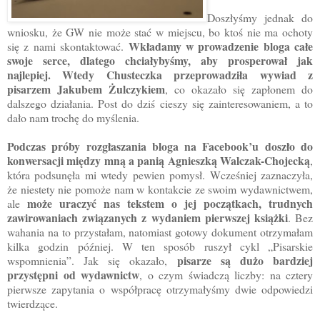
Doszłyśmy jednak do
wniosku, że GW nie może stać w miejscu, bo ktoś nie ma ochoty
Wkładamy w prowadzenie bloga całe
się z nami skontaktować.
swoje serce, dlatego chciałybyśmy, aby prosperował jak
najlepiej. Wtedy Chusteczka przeprowadziła wywiad z
pisarzem Jakubem Żulczykiem
, co okazało się zapłonem do
dalszego działania. Post do dziś cieszy się zainteresowaniem, a to
dało nam trochę do myślenia.
Podczas próby rozgłaszania bloga na Facebook’u doszło do
konwersacji między mną a panią Agnieszką Walczak-Chojecką
,
która podsunęła mi wtedy pewien pomysł. Wcześniej zaznaczyła,
że niestety nie pomoże nam w kontakcie ze swoim wydawnictwem,
może uraczyć nas tekstem o jej początkach, trudnych
ale
zawirowaniach związanych z wydaniem pierwszej książki
. Bez
wahania na to przystałam, natomiast gotowy dokument otrzymałam
kilka godzin później. W ten sposób ruszył cykl „Pisarskie
pisarze są dużo bardziej
wspomnienia”. Jak się okazało,
przystępni od wydawnictw
, o czym świadczą liczby: na cztery
pierwsze zapytania o współpracę otrzymałyśmy dwie odpowiedzi
twierdzące.