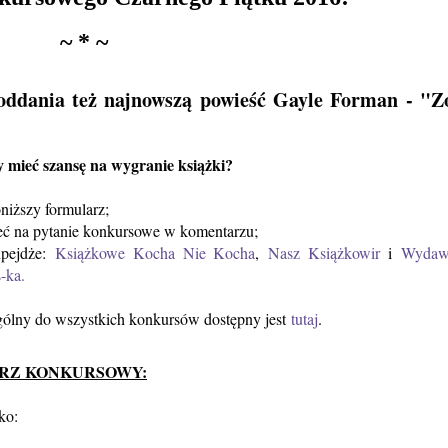
~ * ~
ddania też najnowszą powieść Gayle Forman - "Z
y mieć szansę na wygranie książki?
oniższy formularz;
eć na pytanie konkursowe w komentarzu;
npejdże:
Książkowe Kocha Nie Kocha
,
Nasz Książkowir
i
Wydaw
s-ka.
ólny do wszystkich konkursów dostępny jest
tutaj
.
RZ KONKURSOWY:
!
sko: