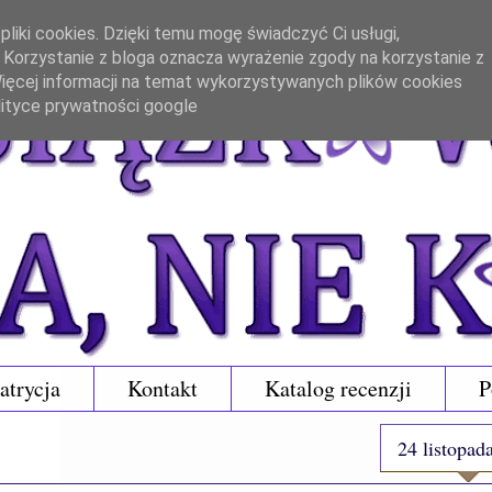
liki cookies. Dzięki temu mogę świadczyć Ci usługi,
. Korzystanie z bloga oznacza wyrażenie zgody na korzystanie z
 Więcej informacji na temat wykorzystywanych plików cookies
lityce prywatności google
atrycja
Kontakt
Katalog recenzji
P
24 listopad