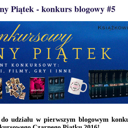
y Piątek - konkurs blogowy #5
 do udziału w pierwszym blogowym konku
ursowego Czarnego Piątku 2016!