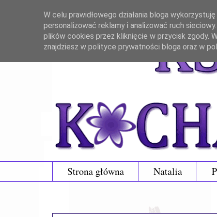
W celu prawidłowego działania bloga wykorzystuję p
personalizować reklamy i analizować ruch sieciowy
plików cookies przez kliknięcie w przycisk zgody.
znajdziesz w polityce prywatności bloga oraz w po
Strona główna
Natalia
P