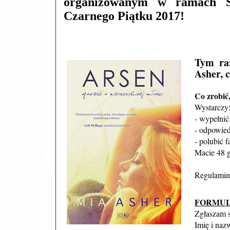
organizowanym w ramach S
Czarnego Piątku 2017!
Tym ra
Asher, 
Co zrobić
Wystarczy
- wypełnić
- odpowied
- polubić 
Macie 48 
Regulamin
FORMUL
Zgłaszam s
Imię i naz