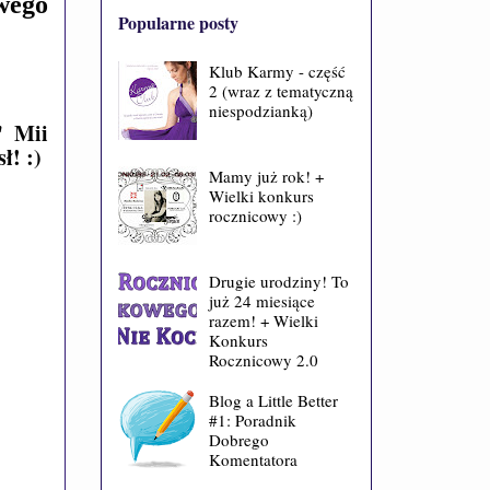
wego
Popularne posty
Klub Karmy - część
2 (wraz z tematyczną
niespodzianką)
" Mii
ł! :)
Mamy już rok! +
Wielki konkurs
rocznicowy :)
Drugie urodziny! To
już 24 miesiące
razem! + Wielki
Konkurs
Rocznicowy 2.0
Blog a Little Better
#1: Poradnik
Dobrego
Komentatora