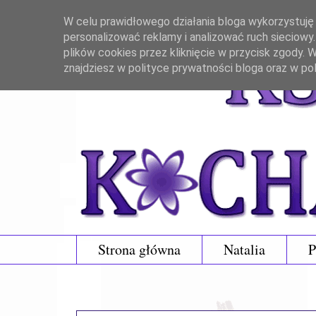
W celu prawidłowego działania bloga wykorzystuję p
personalizować reklamy i analizować ruch sieciowy
plików cookies przez kliknięcie w przycisk zgody.
znajdziesz w polityce prywatności bloga oraz w po
Strona główna
Natalia
P