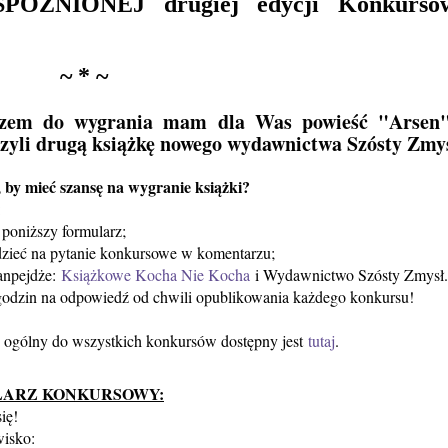
PÓŹNIONEJ drugiej edycji Konkurso
~ * ~
zem do wygrania mam dla Was powieść "Arsen
czyli drugą książkę nowego wydawnictwa Szósty Zmys
, by mieć szansę na wygranie książki?
:
 poniższy formularz;
zieć na pytanie konkursowe w komentarzu;
fanpejdże:
Książkowe Kocha Nie Kocha
i Wydawnictwo Szósty Zmysł.
godzin na odpowiedź od chwili opublikowania każdego konkursu!
 ogólny do wszystkich konkursów dostępny jest
tutaj
.
ARZ KONKURSOWY:
ię!
wisko: