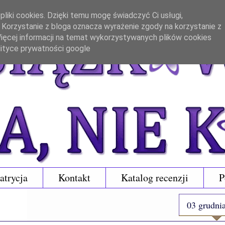
liki cookies. Dzięki temu mogę świadczyć Ci usługi,
. Korzystanie z bloga oznacza wyrażenie zgody na korzystanie z
 Więcej informacji na temat wykorzystywanych plików cookies
lityce prywatności google
atrycja
Kontakt
Katalog recenzji
P
03 grudni