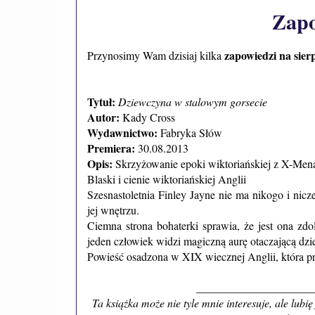
Zapo
zapowiedzi na sier
Przynosimy Wam dzisiaj kilka
Tytuł:
Dziewczyna w stalowym gorsecie
Autor:
Kady Cross
Wydawnictwo:
Fabryka Słów
Premiera:
30.08.2013
Opis:
Skrzyżowanie epoki wiktoriańskiej z X-Men
Blaski i cienie wiktoriańskiej Anglii
Szesnastoletnia Finley Jayne nie ma nikogo i nicz
jej wnętrzu.
Ciemna strona bohaterki sprawia, że jest ona z
jeden człowiek widzi magiczną aurę otaczającą dz
Powieść osadzona w XIX wiecznej Anglii, która pr
_____________________
Ta książka może nie tyle mnie interesuje, ale lub