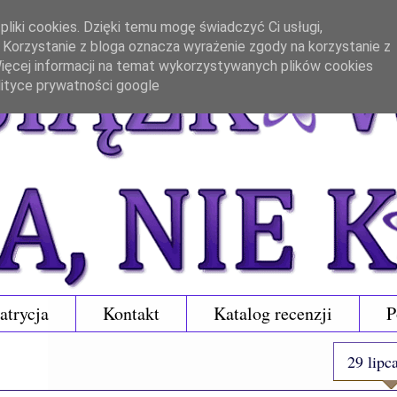
liki cookies. Dzięki temu mogę świadczyć Ci usługi,
. Korzystanie z bloga oznacza wyrażenie zgody na korzystanie z
 Więcej informacji na temat wykorzystywanych plików cookies
lityce prywatności google
atrycja
Kontakt
Katalog recenzji
P
29 lipc