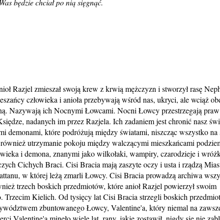
 Was będzie chciał po nią sięgnąć.
nioł Razjel zmieszał swoją krew z krwią mężczyzn i stworzył rasę Neph
ieszańcy człowieka i anioła przebywają wśród nas, ukryci, ale wciąż obe
oną. Nazywają ich Nocnymi Łowcami. Nocni Łowcy przestrzegają praw
siędze, nadanych im przez Razjela. Ich zadaniem jest chronić nasz świ
mi demonami, które podróżują między światami, niszcząc wszystko na
st również utrzymanie pokoju między walczącymi mieszkańcami podzi
wieka i demona, znanymi jako wilkołaki, wampiry, czarodzieje i wróż
ych Cichych Braci. Cisi Bracia mają zaszyte oczy i usta i rządzą Mia
attanu, w której leżą zmarli Łowcy. Cisi Bracia prowadzą archiwa wszy
nież trzech boskich przedmiotów, które anioł Razjel powierzył swoim
 Trzecim Kielich. Od tysięcy lat Cisi Bracia strzegli boskich przedmio
zywództwem zbuntowanego Łowcy, Valentine'a, który niemal na zawsz
 Valentine'a minęło wiele lat, rany, jakie zostawił, nigdy się nie zabl