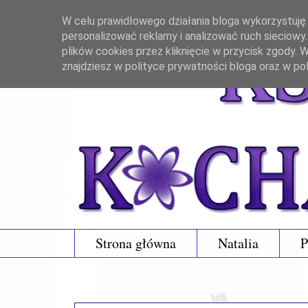
W celu prawidłowego działania bloga wykorzystuję p
personalizować reklamy i analizować ruch sieciowy
plików cookies przez kliknięcie w przycisk zgody.
znajdziesz w polityce prywatności bloga oraz w po
Strona główna
Natalia
P