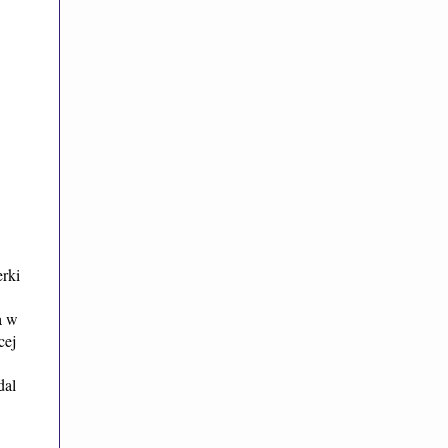
rki
a w
cej
dal