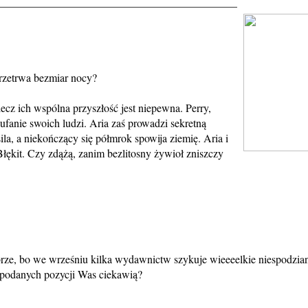
___________________________________________
przetrwa bezmiar nocy?
lecz ich wspólna przyszłość jest niepewna. Perry,
fanie swoich ludzi. Aria zaś prowadzi sekretną
la, a niekończący się półmrok spowija ziemię. Aria i
Błękit. Czy zdążą, zanim bezlitosny żywioł zniszczy
brze, bo we wrześniu kilka wydawnictw szykuje wieeeelkie niespodzian
z podanych pozycji Was ciekawią?