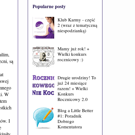
Popularne posty
Klub Karmy - część
2 (wraz z tematyczną
niespodzianką)
Mamy już rok! +
Wielki konkurs
ilim,
rocznicowy :)
cni, są
at
Drugie urodziny! To
 swej
już 24 miesiące
emnego
razem! + Wielki
Konkurs
ki. W
Rocznicowy 2.0
stem
stkich
Blog a Little Better
#1: Poradnik
tów. I
Dobrego
Komentatora
e
iźniły.