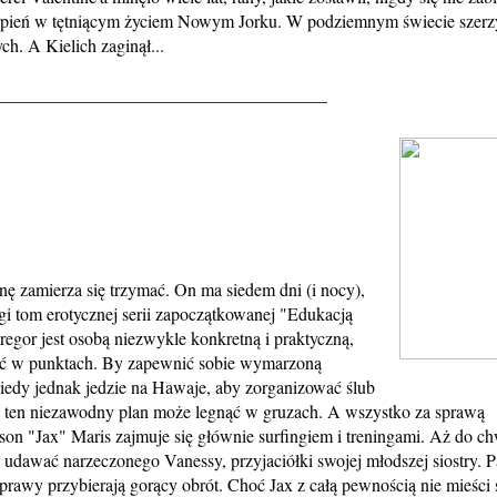
sierpień w tętniącym życiem Nowym Jorku. W podziemnym świecie szerz
ch. A Kielich zaginął...
_____________________________________
ę zamierza się trzymać. On ma siedem dni (i nocy),
ugi tom erotycznej serii zapoczątkowanej "Edukacją
gor jest osobą niezwykle konkretną i praktyczną,
wać w punktach. By zapewnić sobie wymarzoną
Kiedy jednak jedzie na Hawaje, aby zorganizować ślub
, że ten niezawodny plan może legnąć w gruzach. A wszystko za sprawą
on "Jax" Maris zajmuje się głównie surfingiem i treningami. Aż do chw
udawać narzeczonego Vanessy, przyjaciółki swojej młodszej siostry. P
rawy przybierają gorący obrót. Choć Jax z całą pewnością nie mieści 