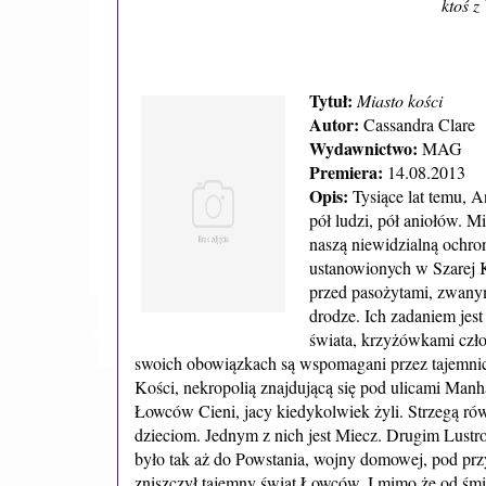
ktoś z
Tytuł:
Miasto kości
Autor:
Cassandra Clare
Wydawnictwo:
MAG
Premiera:
14.08.2013
Opis:
Tysiące lat temu, A
pół ludzi, pół aniołów. M
naszą niewidzialną ochr
ustanowionych w Szarej K
przed pasożytami, zwany
drodze. Ich zadaniem je
świata, krzyżówkami czło
swoich obowiązkach są wspomagani przez tajemnicz
Kości, nekropolią znajdującą się pod ulicami Manh
Łowców Cieni, jacy kiedykolwiek żyli. Strzegą rów
dzieciom. Jednym z nich jest Miecz. Drugim Lustro.
było tak aż do Powstania, wojny domowej, pod pr
zniszczył tajemny świat Łowców. I mimo że od śmierci