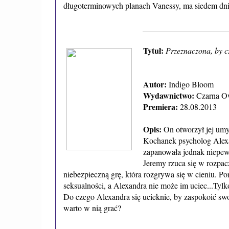
długoterminowych planach Vanessy, ma siedem dni -
_____________________
Tytuł:
Przeznaczona, by c
Autor:
Indigo Bloom
Wydawnictwo:
Czarna O
Premiera:
28.08.2013
Opis:
On otworzył jej umy
Kochanek psycholog Alexan
zapanowała jednak niepew
Jeremy rzuca się w rozpac
niebezpieczną grę, która rozgrywa się w cieniu. P
seksualności, a Alexandra nie może im uciec...Tylk
Do czego Alexandra się ucieknie, by zaspokoić swo
warto w nią grać?