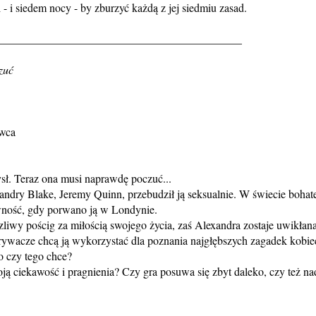
 i siedem nocy - by zburzyć każdą z jej siedmiu zasad.
___________________________________________
zuć
wca
sł. Teraz ona musi naprawdę poczuć...
dry Blake, Jeremy Quinn, przebudził ją seksualnie. W świecie bohate
ność, gdy porwano ją w Londynie.
zliwy pościg za miłością swojego życia, zaś Alexandra zostaje uwikłan
orywacze chcą ją wykorzystać dla poznania najgłębszych zagadek kobie
o czy tego chce?
ją ciekawość i pragnienia? Czy gra posuwa się zbyt daleko, czy też na