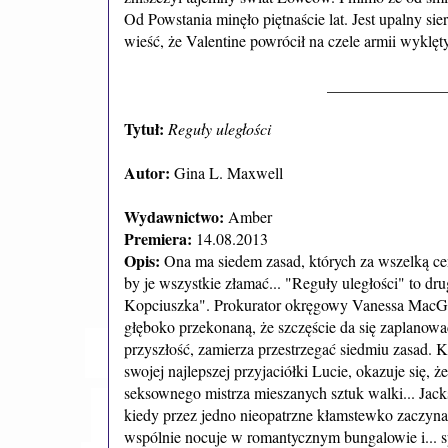
Od Powstania minęło piętnaście lat. Jest upalny 
wieść, że Valentine powrócił na czele armii wyklęty
_______________
Tytuł:
Reguły uległości
Autor:
Gina L. Maxwell
Wydawnictwo:
Amber
Premiera:
14.08.2013
Opis:
Ona ma siedem zasad, których za wszelką cen
by je wszystkie złamać... "Reguły uległości" to dr
Kopciuszka". Prokurator okręgowy Vanessa MacGre
głęboko przekonaną, że szczęście da się zaplano
przyszłość, zamierza przestrzegać siedmiu zasad. 
swojej najlepszej przyjaciółki Lucie, okazuje się
seksownego mistrza mieszanych sztuk walki... Jacks
kiedy przez jedno nieopatrzne kłamstewko zaczyna 
wspólnie nocuje w romantycznym bungalowie i... sp