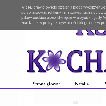
W celu prawidłowego działania bloga wykorzystuję p
personalizować reklamy i analizować ruch sieciowy
plików cookies przez kliknięcie w przycisk zgody.
znajdziesz w polityce prywatności bloga oraz w po
Strona główna
Natalia
P