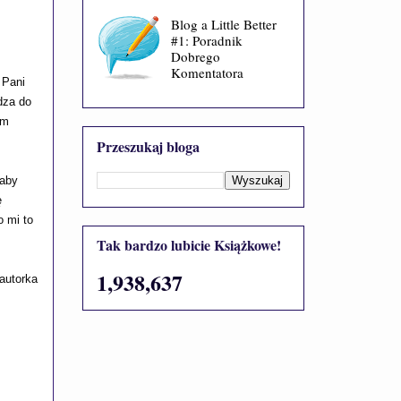
Blog a Little Better
#1: Poradnik
Dobrego
Komentatora
 Pani
dza do
am
Przeszukaj bloga
łaby
ę
o mi to
Tak bardzo lubicie Książkowe!
1,938,637
 autorka