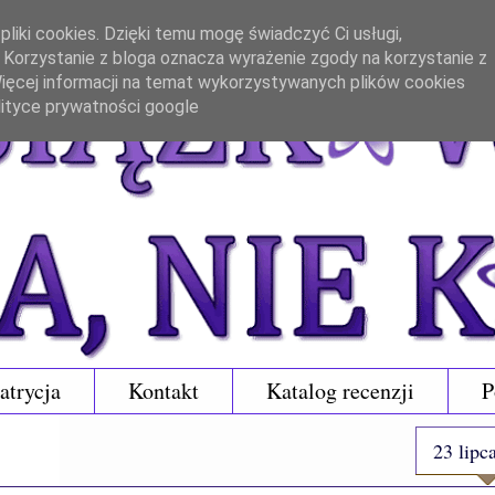
liki cookies. Dzięki temu mogę świadczyć Ci usługi,
. Korzystanie z bloga oznacza wyrażenie zgody na korzystanie z
 Więcej informacji na temat wykorzystywanych plików cookies
lityce prywatności google
atrycja
Kontakt
Katalog recenzji
P
23 lipc