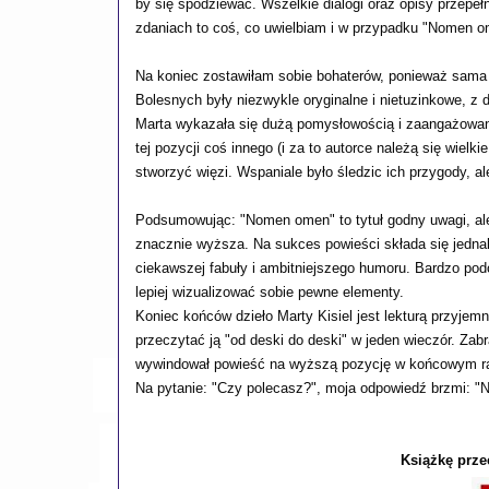
by się spodziewać. Wszelkie dialogi oraz opisy przepełn
zdaniach to coś, co uwielbiam i w przypadku "Nomen o
Na koniec zostawiłam sobie bohaterów, ponieważ sama ni
Bolesnych były niezwykle oryginalne i nietuzinkowe, z 
Marta wykazała się dużą pomysłowością i zaangażowan
tej pozycji coś innego (i za to autorce należą się wielk
stworzyć więzi. Wspaniale było śledzic ich przygody, a
Podsumowując: "Nomen omen" to tytuł godny uwagi, ale 
znacznie wyższa. Na sukces powieści składa się jednak
ciekawszej fabuły i ambitniejszego humoru. Bardzo podo
lepiej wizualizować sobie pewne elementy.
Koniec końców dzieło Marty Kisiel jest lekturą przyjemn
przeczytać ją "od deski do deski" w jeden wieczór. Zabra
wywindował powieść na wyższą pozycję w końcowym r
Na pytanie: "Czy polecasz?", moja odpowiedź brzmi: "Ni
Książkę prze