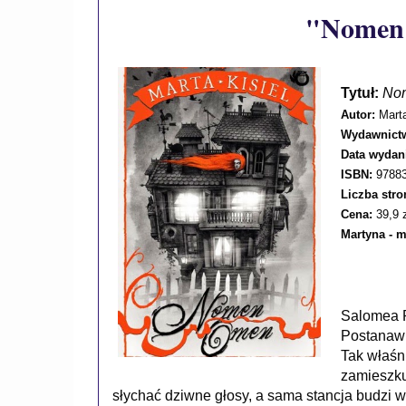
"Nomen 
Tytuł:
No
Autor:
Marta
Wydawnict
Data wydan
ISBN:
9788
Liczba stro
Cena:
39,9 
Martyna - 
Salomea P
Postanawi
Tak właśni
zamieszkuj
słychać dziwne głosy, a sama stancja budzi 