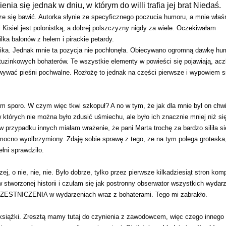
nia się jednak w dniu, w którym do willi trafia jej brat Niedaś.
ze się bawić. Autorka słynie ze specyficznego poczucia humoru, a mnie właś
 Kisiel jest polonistką, a dobrej polszczyzny nigdy za wiele. Oczekiwałam
lka balonów z helem i pirackie petardy.
nika. Jednak mnie ta pozycja nie pochłonęła. Obiecywano ogromną dawkę hu
nietuzinkowych bohaterów. Te wszystkie elementy w powieści się pojawiają, ac
wywać pieśni pochwalne. Rozłożę to jednak na części pierwsze i wypowiem s
em sporo. W czym więc tkwi szkopuł? A no w tym, że jak dla mnie był on chw
 których nie można było zdusić uśmiechu, ale było ich znacznie mniej niż si
w przypadku innych miałam wrażenie, że pani Marta trochę za bardzo siliła si
 mocno wyolbrzymiony. Zdaję sobie sprawę z tego, ze na tym polega groteska,
ełni sprawdziło.
ej, o nie, nie, nie. Było dobrze, tylko przez pierwsze kilkadziesiąt stron komp
stworzonej historii i czułam się jak postronny obserwator wszystkich wydar
CZESTNICZENIA w wydarzeniach wraz z bohaterami. Tego mi zabrakło.
j książki. Zresztą mamy tutaj do czynienia z zawodowcem, więc czego inneg