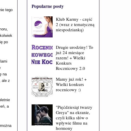
Popularne posty
nie tego
Klub Karmy - część
2 (wraz z tematyczną
niespodzianką)
moru,
zkolwiek
ię po
Drugie urodziny! To
już 24 miesiące
razem! + Wielki
ilami
Konkurs
Rocznicowy 2.0
ę
ę na
Mamy już rok! +
 ale z
Wielki konkurs
rocznicowy :)
letnie
"Pięćdziesiąt twarzy
zeń, a
Greya" na ekranie,
czyli kilka słów o
wpływie filmu na
o można
hormony