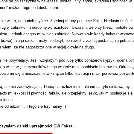
ione są polszczyzną w najlepszej postaci. Stylistyka, składnia i spójność w
men" miałam tego pod dostatkiem.
e wiem, co o nich myśleć. Z jednej strony postacie Salki, Niedasia i sióstr
drugiej zabrakło im odrobinę wyrazistości. Uważam, że przy kreacji bohaterów
iem, jednak czegoś mi w nich zabrakło. Niewątpliwie każdy bohater wprowa
ie brawa), ale ja czułam mały niedosyt, ponieważ z żadną postacią nie potrafił
le wiem, że nie zagoszczą one w mojej głowie na długo.
nie porywający. Jeśli wzięłabym pod lupę tylko bohaterów i język, ocena by
 o wiele więcej czynników i tego właśnie mnie osobiście brakowało. Odrobin
bało mi się umieszczenie w książce kilku ilustracji i map, ponieważ pozwolił
ą, ale nie zachwycającą. Dobrą na rozluźnienie, ale nie na tyle ciekawą, by
kło mi lekkości i płynności fabuły, ale przepiękny język, jakim posługuje się
ankingu.
e odradzam!". I tego się trzymajmy ;)
czytałam dzięki uprzejmości GW Foksal.