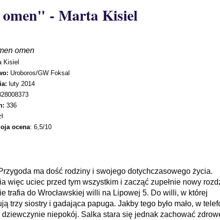
omen" - Marta Kisiel
men omen
 Kisiel
wo:
Uroboros/GW Foksal
ia:
luty 2014
328008373
n:
336
zł
moja ocena
: 6,5/10
rzygoda ma dość rodziny i swojego dotychczasowego życia.
a więc uciec przed tym wszystkim i zacząć zupełnie nowy rozdz
e trafia do Wrocławskiej willi na Lipowej 5. Do willi, w której
ą trzy siostry i gadająca papuga. Jakby tego było mało, w telef
w dziewczynie niepokój. Salka stara się jednak zachować zdrow