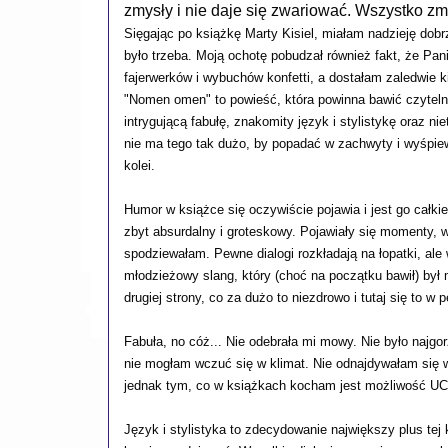
zmysły i nie daje się zwariować. Wszystko zmie
Sięgając po książkę Marty Kisiel, miałam nadzieję dobr
było trzeba. Moją ochotę pobudzał również fakt, że Pani
fajerwerków i wybuchów konfetti, a dostałam zaledwie ki
"Nomen omen" to powieść, która powinna bawić czytel
intrygującą fabułę, znakomity język i stylistykę oraz 
nie ma tego tak dużo, by popadać w zachwyty i wyśpie
kolei.
Humor w książce się oczywiście pojawia i jest go całki
zbyt absurdalny i groteskowy. Pojawiały się momenty, w
spodziewałam. Pewne dialogi rozkładają na łopatki, ale 
młodzieżowy slang, który (choć na początku bawił) był
drugiej strony, co za dużo to niezdrowo i tutaj się to w p
Fabuła, no cóż... Nie odebrała mi mowy. Nie było najgorz
nie mogłam wczuć się w klimat. Nie odnajdywałam się w 
jednak tym, co w książkach kocham jest możliwość U
Język i stylistyka to zdecydowanie największy plus te