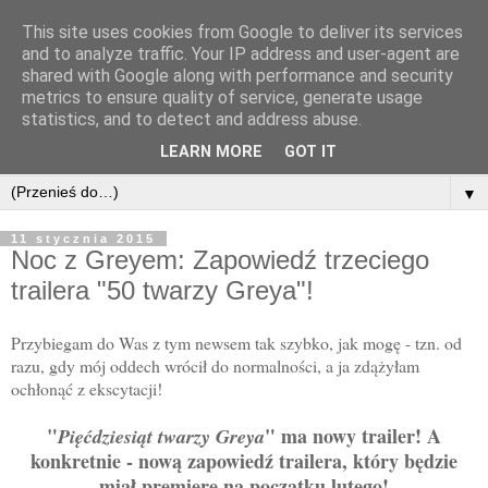
This site uses cookies from Google to deliver its services
and to analyze traffic. Your IP address and user-agent are
shared with Google along with performance and security
metrics to ensure quality of service, generate usage
statistics, and to detect and address abuse.
LEARN MORE
GOT IT
▼
11 stycznia 2015
Noc z Greyem: Zapowiedź trzeciego
trailera "50 twarzy Greya"!
Przybiegam do Was z tym newsem tak szybko, jak mogę - tzn. od
razu, gdy mój oddech wrócił do normalności, a ja zdążyłam
ochłonąć z ekscytacji!
"
" ma nowy trailer! A
Pięćdziesiąt twarzy Greya
konkretnie - nową zapowiedź trailera, który będzie
miał premierę na początku lutego!