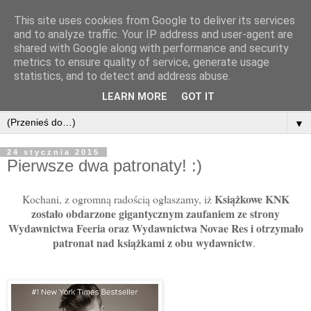
This site uses cookies from Google to deliver its services
and to analyze traffic. Your IP address and user-agent are
shared with Google along with performance and security
metrics to ensure quality of service, generate usage
statistics, and to detect and address abuse.
LEARN MORE
GOT IT
▼
24 stycznia 2015
Pierwsze dwa patronaty! :)
Książkowe KNK
Kochani, z ogromną radością ogłaszamy, iż
zostało obdarzone gigantycznym zaufaniem ze strony
Wydawnictwa Feeria oraz Wydawnictwa Novae Res i otrzymało
patronat nad książkami z obu wydawnictw
.