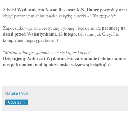
Wydawnictwo Novae Res oraz K.N. Haner
Z kolei
pozwoliły nam
objąć patronatem debiutancką książkę autorki -
"Na szczycie"
.
premierę na
Zapoczątkowuje ona erotyczną trylogię i będzie miała
dzień przed Walentynkami, 13 lutego,
tak samo jak Grey. I to
kompletnie nieprzypadkowo :)
"Można sobie przypomnieć, że się kogoś kocha?"
Dziękujemy Autorce i Wydawnictwu za zaufanie i obdarowanie
nas patronatem nad tą nieziemsko seksowną książką! :)
Natalia Pych
Udostępnij