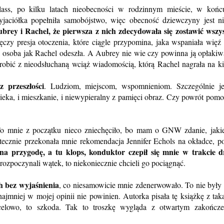
ass, po kilku latach nieobecności w rodzinnym mieście, w końc
jaciółka popełniła samobójstwo, więc obecność dziewczyny jest n
ubrey i Rachel, że pierwsza z nich zdecydowała się zostawić wszy
zy presja otoczenia, które ciągle przypomina, jaka wspaniała więź 
ała osoba jak Rachel odeszła. A Aubrey nie wie czy powinna ją opłakiw
zrobić z nieodsłuchaną wciąż wiadomością, którą Rachel nagrała na ki
 przeszłości
. Ludziom, miejscom, wspomnieniom. Szczególnie j
ieka, i mieszkanie, i niewypieralny z pamięci obraz. Czy powrót pomo
 To mnie z początku nieco zniechęciło, bo mam o GNW zdanie, jak
atecznie przekonała mnie rekomendacja Jennifer Echols na okładce, po
a przygodę, a tu klops, konduktor czepił się mnie w trakcie d
k rozpoczynali wątek, to niekoniecznie chcieli go pociągnąć.
h bez wyjaśnienia
, co niesamowicie mnie zdenerwowało. To nie były 
ajmniej w mojej opinii nie powinien. Autorka pisała tę książkę z taką
celowo, to szkoda. Tak to troszkę wygląda z otwartym zakończe