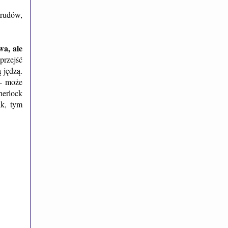
trudów,
wa, ale
przejść
 jędzą.
- może
herlock
ak, tym