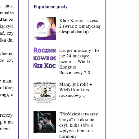
u musi
Popularne posty
iemalże
stko za
Klub Karmy - część
2 (wraz z tematyczną
łączyła
niespodzianką)
ać, czy
lka dni
Drugie urodziny! To
ednemu
już 24 miesiące
że, czy
razem! + Wielki
Konkurs
Rocznicowy 2.0
ie mam,
Mamy już rok! +
 której
Wielki konkurs
rogi, a
rocznicowy :)
"Pięćdziesiąt twarzy
rzeczy,
Greya" na ekranie,
, a nie
czyli kilka słów o
niem i
wpływie filmu na
hormony