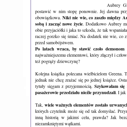
Aubrey Gl
postawić w nim stopę ponownie. Jej dawna przy
Nikt nie wie, co zaszło między A
obowiązkowa.
sobą i zacząć nowe życie
. Dodatkowo Aubrey męc
obie przyjaciółki i jaka to szkoda, że tak wspani
raczej gorzko się śmiać. Na dodatek nie wie, co 
przed samobójstwem.
Po latach wraca, by stawić czoło demonom z
najważniejszemu elementowi, który złączył i człow
też pogrąży dziewczynę?
Kolejna książka polecana wielbicielom Greena.
jednak nie chcę zrażać się po jednej książce. Ost
Szykowałam się n
tytuły sięgam z przyjemnością.
pasażerowie przedziału nieźle przynudzali
. I ja
wiele ważnych elementów zostało urwanyc
Tak,
których czytelnik może się od tak domyślać. Przyn
inną historią w jakimś celu, prawda? Jak bez
niezamkniętymi wątkami.