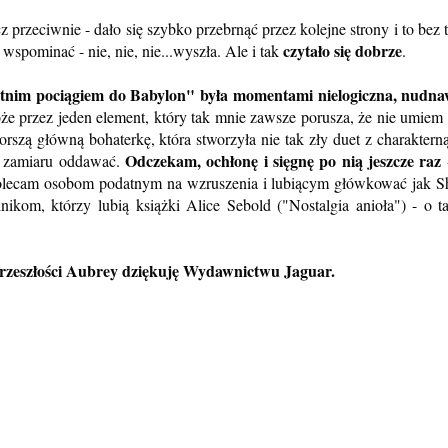
przeciwnie - dało się szybko przebrnąć przez kolejne strony i to bez 
czytało się dobrze
 wspominać - nie, nie, nie...wyszła. Ale i tak
.
atnim pociągiem do Babylon" była momentami nielogiczna, nudna
że przez jeden element, który tak mnie zawsze porusza, że nie umiem 
rszą główną bohaterkę, która stworzyła nie tak zły duet z charakterną
Odczekam, ochłonę i sięgnę po nią jeszcze raz
m zamiaru oddawać.
olecam osobom podatnym na wzruszenia i lubiącym główkować jak S
nikom, którzy lubią książki Alice Sebold ("Nostalgia anioła") - o t
rzeszłości Aubrey dziękuję Wydawnictwu Jaguar.