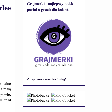
Grajmerki - najlepszy polski
rlee
portal o grach dla kobiet
Znajdziesz nas też tutaj!
enialne
na małą
głowie,
i inni