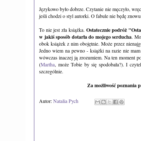
Językowo było dobrze. Czytanie nie męczyło, wręcz 
jeśli chodzi o styl autorki. O fabule nie będę znowu
Ostatecznie podróż "Ost
To nie jest zła książka.
w jakiś sposób dotarła do mojego serducha
. Mo
obok książek z nim obojętnie. Może przez nienajgo
Jedno wiem na pewno - książki na razie nie ma
wówczas inaczej ją zrozumiem. Na ten moment p
(
Martha
, może Tobie by się spodobała?). I czytel
szczególnie.
Za możliwość poznania p
Autor:
Natalia Pych