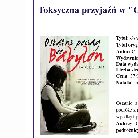
Toksyczna przyjaźń w "O
Tytuł:
Ost
Tytuł oryg
Autor:
Cha
Wydawnic
Data wyd
Liczba st
Cena:
37
,
Natalia - 
Ostatnio z
podróże z 
wpadkę i 
Aubrey Gl
podróżnic