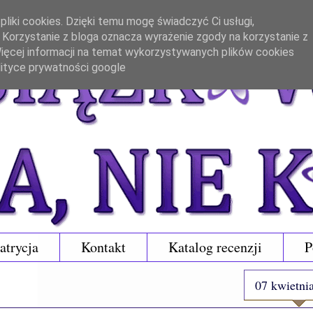
liki cookies. Dzięki temu mogę świadczyć Ci usługi,
. Korzystanie z bloga oznacza wyrażenie zgody na korzystanie z
 Więcej informacji na temat wykorzystywanych plików cookies
lityce prywatności google
atrycja
Kontakt
Katalog recenzji
P
07 kwietni