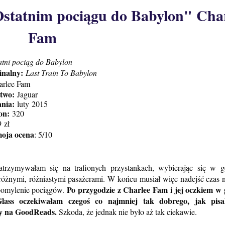
statnim pociągu do Babylon" Cha
Fam
atni pociąg do Babylon
inalny:
Last Train To Babylon
rlee Fam
two:
Jaguar
ania:
luty
2015
ron:
320
9
zł
moja ocena
: 5/10
atrzymywałam się na trafionych przystankach, wybierając się w g
różnymi, różniastymi pasażerami. W końcu musiał więc nadejść czas 
Po przygodzie z Charlee Fam i jej oczkiem w 
pomylenie pociągów.
ass oczekiwałam czegoś co najmniej tak dobrego, jak pisal
y na GoodReads.
Szkoda, że jednak nie było aż tak ciekawie.