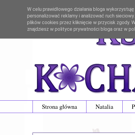
W celu prawidłowego działania bloga wykorzystuję p
personalizować reklamy i analizować ruch sieciowy
plików cookies przez kliknięcie w przycisk zgody.
znajdziesz w polityce prywatności bloga oraz w po
Strona główna
Natalia
P