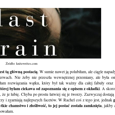
Źródło: knitewrites.com
st tą główną postacią
. W sumie nawet ją polubiłam, ale ciągle napady
erwach. Nie żeby nie przeszła wewnętrznej przemiany, ale była o
am rozwiązania wątku, który był tak ważny dla całej fabuły oraz 
której byłam ciekawa od zapoznania się z opisem z okładki
. A skoro
 że je lubię. Chyba po prostu łatwiej się je tworzy. Zazwyczaj dostają 
g
y i zgarniają najlepszych facetów. W Rachel coś z tego jest, jednak
tkie chamstwo i złośliwość, to jej postać została zamknięta
, jakby 
ebowałam.