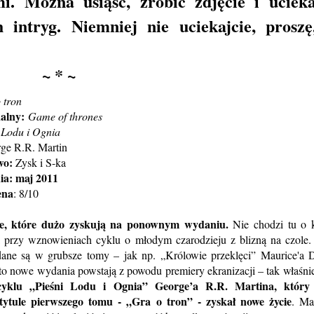
i. Można usiąść, zrobić zdjęcie i uciek
intryg. Niemniej nie uciekajcie, proszę
~ * ~
 tron
nalny:
Game of thrones
 Lodu i Ognia
ge R.R. Martin
wo:
Zysk i S-ka
ia:
maj 2011
ena
: 8/10
erie, które dużo zyskują na ponownym wydaniu.
Nie chodzi tu o 
k przy wznowieniach cyklu o młodym czarodzieju z blizną na czole.
adane są w grubsze tomy – jak np. „Królowie przeklęci” Maurice'a 
o nowe wydania powstają z powodu premiery ekranizacji – tak właśnie
cyklu „Pieśni Lodu i Ognia” George’a R.R. Martina, który 
 tytule pierwszego tomu - „Gra o tron” - zyskał nowe życie
. Ma