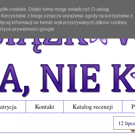
liki cookies. Dzięki temu mogę świadczyć Ci usługi,
. Korzystanie z bloga oznacza wyrażenie zgody na korzystanie z
 Więcej informacji na temat wykorzystywanych plików cookies
lityce prywatności google
atrycja
Kontakt
Katalog recenzji
P
12 lipc