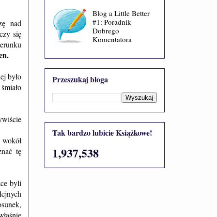
Blog a Little Better
#1: Poradnik
zę nad
Dobrego
czy się
Komentatora
ierunku
en.
ej było
Przeszukaj bloga
 śmiało
ywiście
Tak bardzo lubicie Książkowe!
i wokół
1,937,538
nać tę
ce byli
lejnych
osunek,
właśnie