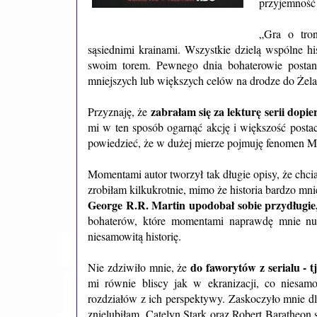
przyjemność p
„Gra o tr
sąsiednimi krainami. Wszystkie dzielą wspólne hi
swoim torem. Pewnego dnia bohaterowie postan
mniejszych lub większych celów na drodze do Żel
zabrałam się za lekturę serii dopie
Przyznaję, że
mi w ten sposób ogarnąć akcję i większość postac
powiedzieć, że w dużej mierze pojmuję fenomen Mar
Momentami autor tworzył tak długie opisy, że chcia
zrobiłam kilkukrotnie, mimo że historia bardzo mni
George R.R. Martin upodobał sobie przydługie,
bohaterów, które momentami naprawdę mnie nuż
niesamowitą historię.
do faworytów z serialu - 
Nie zdziwiło mnie, że
mi równie bliscy jak w ekranizacji, co niesam
rozdziałów z ich perspektywy. Zaskoczyło mnie dla
znielubiłam. Catelyn Stark oraz Robert Baratheon s