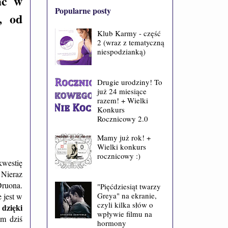
ać w
Popularne posty
, od
Klub Karmy - część
2 (wraz z tematyczną
niespodzianką)
Drugie urodziny! To
już 24 miesiące
razem! + Wielki
Konkurs
Rocznicowy 2.0
Mamy już rok! +
Wielki konkurs
rocznicowy :)
kwestię
 Nieraz
Druona.
"Pięćdziesiąt twarzy
Greya" na ekranie,
 jest w
czyli kilka słów o
dzięki
wpływie filmu na
m dziś
hormony