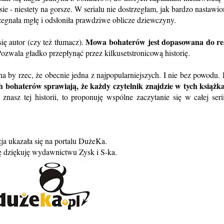
sie - niestety na gorsze. W serialu nie dostrzegłam, jak bardzo nastawi
zegnała mgłę i odsłoniła prawdziwe oblicze dziewczyny.
Mowa bohaterów jest dopasowana do rea
ię autor (czy też tłumacz).
Pozwala gładko przepłynąć przez kilkusetstronicową historię.
na by rzec, że obecnie jedna z najpopularniejszych. I nie bez powodu.
ch bohaterów sprawiają, że każdy czytelnik znajdzie w tych książk
 znasz tej historii, to proponuję wspólne zaczytanie się w całej seri
ja ukazała się na portalu DużeKa.
ę dziękuję wydawnictwu Zysk i S-ka.