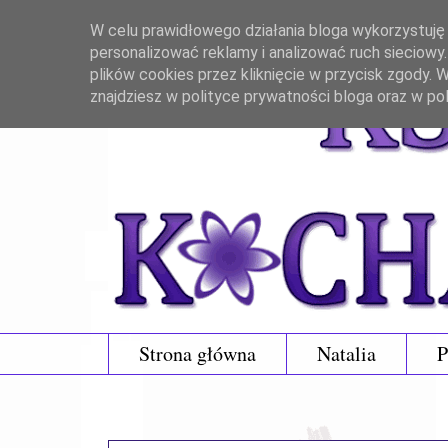
W celu prawidłowego działania bloga wykorzystuję p
personalizować reklamy i analizować ruch sieciowy
plików cookies przez kliknięcie w przycisk zgody.
znajdziesz w polityce prywatności bloga oraz w po
Strona główna
Natalia
P