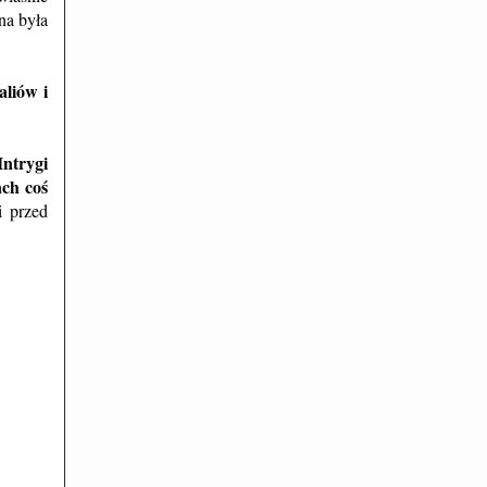
ona była
liów i
Intrygi
ach coś
i przed