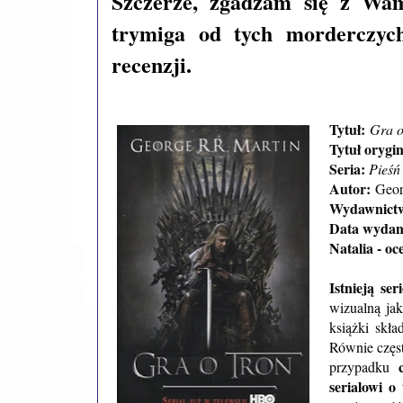
Szczerze, zgadzam się z Wam
trymiga od tych morderczych 
recenzji.
Tytuł:
Gra o
Tytuł orygi
Seria:
Pieśń
Autor:
Geor
Wydawnict
Data wydan
Natalia - oc
Istnieją s
wizualną ja
książki skł
Równie częst
przypadku
serialowi o