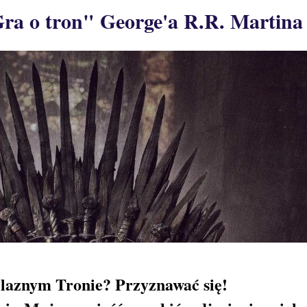
Gra o tron" George'a R.R. Martina
Żelaznym Tronie? Przyznawać się!