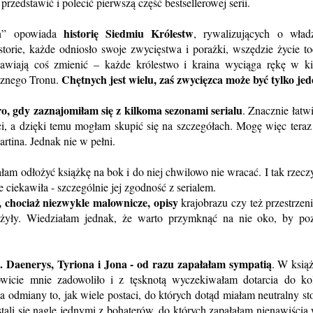
rzedstawić i polecić pierwszą część bestsellerowej serii.
historię Siedmiu Królestw
on” opowiada
, rywalizujących o wład
storie, każde odniosło swoje zwycięstwa i porażki, wszędzie życie to
awiają coś zmienić – każde królestwo i kraina wyciąga rękę w k
Chętnych jest wielu, zaś zwycięzca może być tylko jed
aznego Tronu.
ro, gdy zaznajomiłam się z kilkoma sezonami serialu
. Znacznie łatwi
i, a dzięki temu mogłam skupić się na szczegółach. Mogę więc teraz
tina. Jednak nie w pełni.
łam odłożyć książkę na bok i do niej chwilowo nie wracać. I tak rzecz
e ciekawiła - szczególnie jej zgodność z serialem.
 chociaż niezwykle malownicze, opisy
krajobrazu czy też przestrzen
yły. Wiedziałam jednak, że warto przymknąć na nie oko, by poz
tj. Daenerys, Tyriona i Jona - od razu zapałałam sympatią
. W książ
owicie mnie zadowoliło i z tęsknotą wyczekiwałam dotarcia do ko
 odmiany to, jak wiele postaci, do których dotąd miałam neutralny st
tali się nagle jednymi z bohaterów, do których zapałałam nienawiścią 