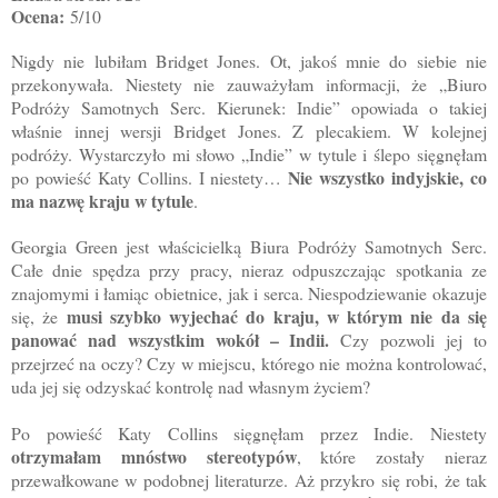
Ocena:
5/10
Nigdy nie lubiłam Bridget Jones. Ot, jakoś mnie do siebie nie
przekonywała. Niestety nie zauważyłam informacji, że „Biuro
Podróży Samotnych Serc. Kierunek: Indie” opowiada o takiej
właśnie innej wersji Bridget Jones. Z plecakiem. W kolejnej
podróży. Wystarczyło mi słowo „Indie” w tytule i ślepo sięgnęłam
Nie wszystko indyjskie, co
po powieść Katy Collins. I niestety…
ma nazwę kraju w tytule
.
Georgia Green jest właścicielką Biura Podróży Samotnych Serc.
Całe dnie spędza przy pracy, nieraz odpuszczając spotkania ze
znajomymi i łamiąc obietnice, jak i serca. Niespodziewanie okazuje
musi szybko wyjechać do kraju, w którym nie da się
się, że
panować nad wszystkim wokół – Indii.
Czy pozwoli jej to
przejrzeć na oczy? Czy w miejscu, którego nie można kontrolować,
uda jej się odzyskać kontrolę nad własnym życiem?
Po powieść Katy Collins sięgnęłam przez Indie. Niestety
otrzymałam mnóstwo stereotypów
, które zostały nieraz
przewałkowane w podobnej literaturze. Aż przykro się robi, że tak