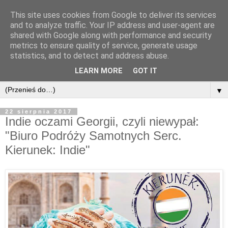
This site uses cookies from Google to deliver its services
and to analyze traffic. Your IP address and user-agent are
shared with Google along with performance and security
metrics to ensure quality of service, generate usage
statistics, and to detect and address abuse.
LEARN MORE
GOT IT
▼
22 sierpnia 2017
Indie oczami Georgii, czyli niewypał:
"Biuro Podróży Samotnych Serc.
Kierunek: Indie"