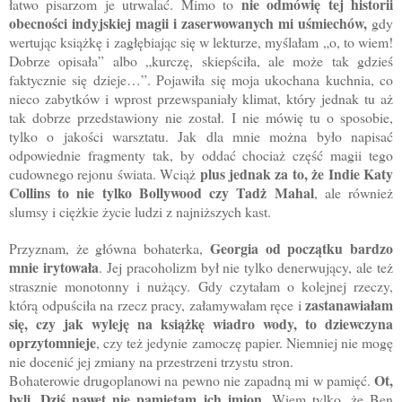
nie odmówię tej historii
łatwo pisarzom je utrwalać. Mimo to
obecności indyjskiej magii i zaserwowanych mi uśmiechów,
gdy
wertując książkę i zagłębiając się w lekturze, myślałam „o, to wiem!
Dobrze opisała” albo „kurczę, skiepściła, ale może tak gdzieś
faktycznie się dzieje…”. Pojawiła się moja ukochana kuchnia, co
nieco zabytków i wprost przewspaniały klimat, który jednak tu aż
tak dobrze przedstawiony nie został. I nie mówię tu o sposobie,
tylko o jakości warsztatu. Jak dla mnie można było napisać
odpowiednie fragmenty tak, by oddać chociaż część magii tego
plus jednak za to, że Indie Katy
cudownego rejonu świata. Wciąż
Collins to nie tylko Bollywood czy Tadż Mahal
, ale również
slumsy i ciężkie życie ludzi z najniższych kast.
Georgia od początku bardzo
Przyznam, że główna bohaterka,
mnie irytowała
. Jej pracoholizm był nie tylko denerwujący, ale też
strasznie monotonny i nużący. Gdy czytałam o kolejnej rzeczy,
zastanawiałam
którą odpuściła na rzecz pracy, załamywałam ręce i
się, czy jak wyleję na książkę wiadro wody, to dziewczyna
oprzytomnieje
, czy też jedynie zamoczę papier. Niemniej nie mogę
nie docenić jej zmiany na przestrzeni trzystu stron.
Ot,
Bohaterowie drugoplanowi na pewno nie zapadną mi w pamięć.
byli. Dziś nawet nie pamiętam ich imion.
Wiem tylko, że Ben