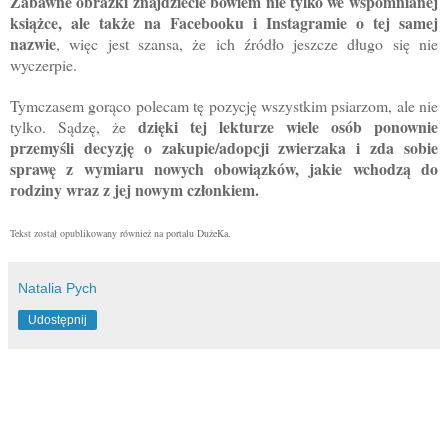
Zabawne obrazki znajdziecie bowiem nie tylko we wspomnianej
książce, ale także na Facebooku i Instagramie o tej samej
nazwie
, więc jest szansa, że ich źródło jeszcze długo się nie
wyczerpie.
Tymczasem gorąco polecam tę pozycję wszystkim psiarzom, ale nie
dzięki tej lekturze wiele osób ponownie
tylko. Sądzę, że
przemyśli decyzję o zakupie/adopcji zwierzaka i zda sobie
sprawę z wymiaru nowych obowiązków, jakie wchodzą do
rodziny wraz z jej nowym członkiem.
Tekst został opublikowany również na portalu DużeKa.
Natalia Pych
Udostępnij