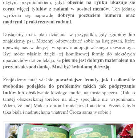
obecnie na rynku ukazuje się
użytym przymiotnikiem, gdyż
coraz więcej tytułów z radami w postaci memów
. Ten jednak
dobrym poczuciem humoru oraz
wyróżnia się naprawdę
mądrymi i praktycznymi radami
.
Dostajemy m.in. plan działania w przypadku, gdy zgubimy lub
znajdziemy psa. Możemy odpowiedzieć sobie na listę pytań, które
upewnią nas w decyzji w sprawie adopcji własnego czworonoga.
Być może właśnie dzięki tej komiksowej formie do niektórych
pies nie jest dobrym materiałem na
uparciuchów dotrze lekcja, że
prezent-niespodziankę. Musi być świadomą decyzją.
poważniejsze tematy, jak i całkowicie
Znajdziemy tutaj właśnie
swobodne podejście do problemów takich jak podgryzanie
butów
lub obsikiwanie każdego murka na trasie spaceru. (Tak, o
tamtej obszczekanej torebce na ulicy specjalnie nie wspominam.
Wiem, że mój Maksio obronił mnie przed atakiem. Przecież była
taka biała i nadmuchana wiatrem! Groza sama w sobie!)