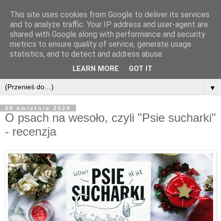
This site uses cookies from Google to deliver its services
and to analyze traffic. Your IP address and user-agent are
shared with Google along with performance and security
metrics to ensure quality of service, generate usage
statistics, and to detect and address abuse.
LEARN MORE
GOT IT
▼
20 kwietnia 2020
O psach na wesoło, czyli "Psie sucharki"
- recenzja