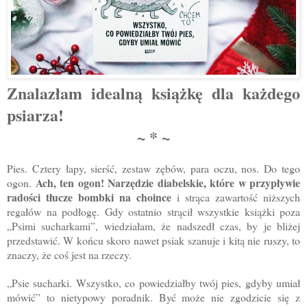
Znalazłam idealną książkę dla każdego
psiarza!
~ * ~
Pies. Cztery łapy, sierść, zestaw zębów, para oczu, nos. Do tego
Ach, ten ogon! Narzędzie diabelskie, które w przypływie
ogon.
radości tłucze bombki na choince
i strąca zawartość niższych
regałów na podłogę. Gdy ostatnio strącił wszystkie książki poza
„Psimi sucharkami”, wiedziałam, że nadszedł czas, by je bliżej
przedstawić. W końcu skoro nawet psiak szanuje i kitą nie ruszy, to
znaczy, że coś jest na rzeczy.
„Psie sucharki. Wszystko, co powiedziałby twój pies, gdyby umiał
mówić” to nietypowy poradnik. Być może nie zgodzicie się z