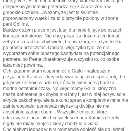
roboty. Nie jest to banalne love story, które w zadziwiająco
ekspresowym tempie przeradza się z zauroczenia w
głębokie uczucie. Uważam, że jest to świetnie
poprowadzony wątek i za to olbrzymie pokłony w stronę
pani Collins.
Bardzo dużym plusem jest tutaj dla mnie bijący po oczach
kontrast bohaterów. Nie chcę pisać za dużo na ten temat,
żeby nie zdradzać zbyt wiele, bo uważam, że o tym trzeba
po prostu przeczytać. Dodam, więc tylko tyle, że nie
wyobrażam sobie lepszego kandydata na potencjalnego
partnera, bo Peetę charakteryzuje wszystko to, co osoba
taka mieć powinna.
Och, zapomniałam wspomnieć o Gailu - najlepszym
przyjacielu Katniss, który odgrywa tutaj także sporą rolę, bo
jak powszechnie wiadomo, trójkąty miłosne są bardzo
modne ostatnimi czasy. No więc mamy Gaila, który zna
naszą bohaterkę jak chyba nikt inny i jest w niej oczywiście
skrycie zakochany, ale ta akurat sprawa kompletnie mnie nie
zainteresowała, ponieważ między tą dwójka nie ma
absolutnie żadnej chemii. Wszystkie emocje, które
odczuwałam przy jakichkolwiek scenach Katniss i Peety
nigdy nie miały miejsca kiedy chodziło o Gaila.
Chciałabym jednak w tym momencie odnieść się do jednej