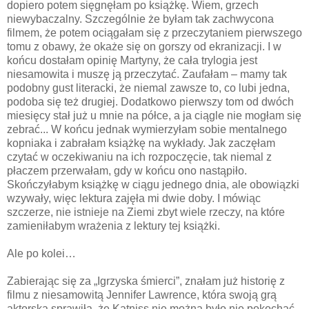
dopiero potem sięgnęłam po książkę. Wiem, grzech
niewybaczalny. Szczególnie że byłam tak zachwycona
filmem, że potem ociągałam się z przeczytaniem pierwszego
tomu z obawy, że okaże się on gorszy od ekranizacji. I w
końcu dostałam opinię Martyny, że cała trylogia jest
niesamowita i muszę ją przeczytać. Zaufałam – mamy tak
podobny gust literacki, że niemal zawsze to, co lubi jedna,
podoba się też drugiej. Dodatkowo pierwszy tom od dwóch
miesięcy stał już u mnie na półce, a ja ciągle nie mogłam się
zebrać... W końcu jednak wymierzyłam sobie mentalnego
kopniaka i zabrałam książkę na wykłady. Jak zaczęłam
czytać w oczekiwaniu na ich rozpoczęcie, tak niemal z
płaczem przerwałam, gdy w końcu ono nastąpiło.
Skończyłabym książkę w ciągu jednego dnia, ale obowiązki
wzywały, więc lektura zajęła mi dwie doby. I mówiąc
szczerze, nie istnieje na Ziemi zbyt wiele rzeczy, na które
zamieniłabym wrażenia z lektury tej książki.
Ale po kolei…
Zabierając się za „Igrzyska śmierci”, znałam już historię z
filmu z niesamowitą Jennifer Lawrence, która swoją grą
aktorską sprawiła, że Katniss nie można było nie pokochać.