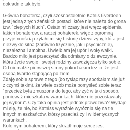
dokładnie tak było.
Główna bohaterka, czyli szesnastoletnie Katnis Everdeen
jest jedną z tych żeńskich postaci, które nie należą do grona
tzw. "ciepłych kluch". Ostatnimi czasy jest wręcz epidemia
takich bohaterów, a raczej bohaterek, więc z ogromną
przyjemnością czytało mi się historię dziewczyny, która jest
niezwykle silna (zarówno fizycznie, jak i psychicznie),
niezależna i ambitna. Uwielbiam jej upór i wolę walki.
Bardzo miło jest przeczytać dla odmiany o dziewczynie,
która życie swoje i swojej rodziny zawdzięcza tylko sobie.
Od niemalże pierwszej strony pokochałam też to, że jest
osobą twardo stąpającą po ziemi.
Zdaję sobie sprawę z tego (bo tysiąc razy spotkałam się już
z czymś takim), że wiele osób może pomyśleć sobie teraz
"przecież była zmuszona do tego, aby żyć w taki sposób,
ponieważ mieszkała w warunkach, które nie pozostawiały
jej wyboru". Czy taka opinia jest jednak prawdziwa? Wydaje
mi się, że nie, bo Katniss wyraźnie wyróżnia się na tle
innych mieszkańców, którzy przecież żyli w identycznych
warunkach.
Kolejnym bohaterem, który skradł moje serce jest