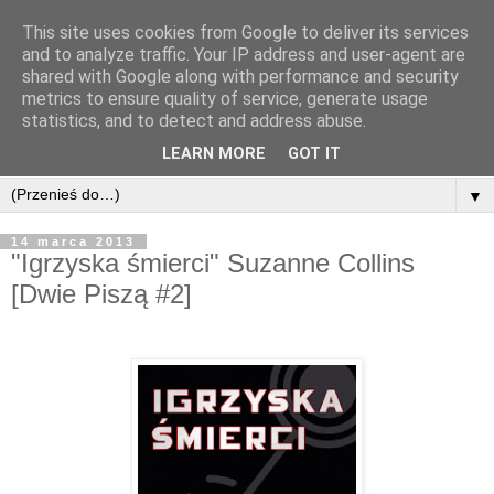
This site uses cookies from Google to deliver its services
and to analyze traffic. Your IP address and user-agent are
shared with Google along with performance and security
metrics to ensure quality of service, generate usage
statistics, and to detect and address abuse.
LEARN MORE
GOT IT
▼
14 marca 2013
"Igrzyska śmierci" Suzanne Collins
[Dwie Piszą #2]