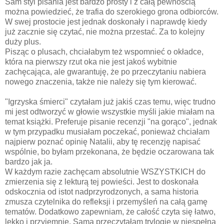
Sam styl pisania jest bardzo prosty i z całą pewnością
można powiedzieć, że trafia do szerokiego grona odbiorców.
W swej prostocie jest jednak doskonały i naprawdę kiedy
już zacznie się czytać, nie można przestać. Za to kolejny
duży plus.
Pisząc o plusach, chciałabym też wspomnieć o okładce,
która na pierwszy rzut oka nie jest jakoś wybitnie
zachęcająca, ale gwarantuję, że po przeczytaniu nabiera
nowego znaczenia, także nie należy się tym kierować.
"Igrzyska śmierci" czytałam już jakiś czas temu, więc trudno
mi jest odtworzyć w głowie wszystkie myśli jakie miałam na
temat książki. Preferuje pisanie recenzji "na gorąco", jednak
w tym przypadku musiałam poczekać, ponieważ chciałam
najpierw poznać opinię Natalii, aby tę recenzję napisać
wspólnie, bo byłam przekonana, że będzie oczarowana tak
bardzo jak ja.
W każdym razie zachęcam absolutnie WSZYSTKICH do
zmierzenia się z lekturą tej powieści. Jest to doskonała
odskocznia od istot nadprzyrodzonych, a sama historia
zmusza czytelnika do refleksji i przemyśleń na całą gamę
tematów. Dodatkowo zapewniam, że całość czyta się łatwo,
lekko i przyjemnie. Sama przeczytałam trylogię w niespełna