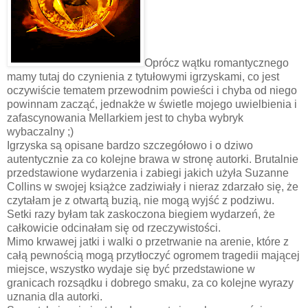
Oprócz wątku romantycznego
mamy tutaj do czynienia z tytułowymi igrzyskami, co jest
oczywiście tematem przewodnim powieści i chyba od niego
powinnam zacząć, jednakże w świetle mojego uwielbienia i
zafascynowania Mellarkiem jest to chyba wybryk
wybaczalny ;)
Igrzyska są opisane bardzo szczegółowo i o dziwo
autentycznie za co kolejne brawa w stronę autorki. Brutalnie
przedstawione wydarzenia i zabiegi jakich użyła Suzanne
Collins w swojej książce zadziwiały i nieraz zdarzało się, że
czytałam je z otwartą buzią, nie mogą wyjść z podziwu.
Setki razy byłam tak zaskoczona biegiem wydarzeń, że
całkowicie odcinałam się od rzeczywistości.
Mimo krwawej jatki i walki o przetrwanie na arenie, które z
całą pewnością mogą przytłoczyć ogromem tragedii mającej
miejsce, wszystko wydaje się być przedstawione w
granicach rozsądku i dobrego smaku, za co kolejne wyrazy
uznania dla autorki.