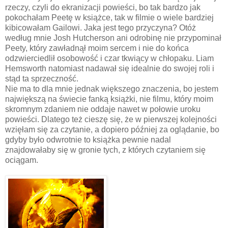
rzeczy, czyli do ekranizacji powieści, bo tak bardzo jak
pokochałam Peetę w książce, tak w filmie o wiele bardziej
kibicowałam Gailowi. Jaka jest tego przyczyna? Otóż
według mnie Josh Hutcherson ani odrobinę nie przypominał
Peety, który zawładnął moim sercem i nie do końca
odzwierciedlił osobowość i czar tkwiący w chłopaku. Liam
Hemsworth natomiast nadawał się idealnie do swojej roli i
stąd ta sprzeczność.
Nie ma to dla mnie jednak większego znaczenia, bo jestem
największą na świecie fanką książki, nie filmu, który moim
skromnym zdaniem nie oddaje nawet w połowie uroku
powieści. Dlatego też cieszę się, że w pierwszej kolejności
wzięłam się za czytanie, a dopiero później za oglądanie, bo
gdyby było odwrotnie to książka pewnie nadal
znajdowałaby się w gronie tych, z których czytaniem się
ociągam.