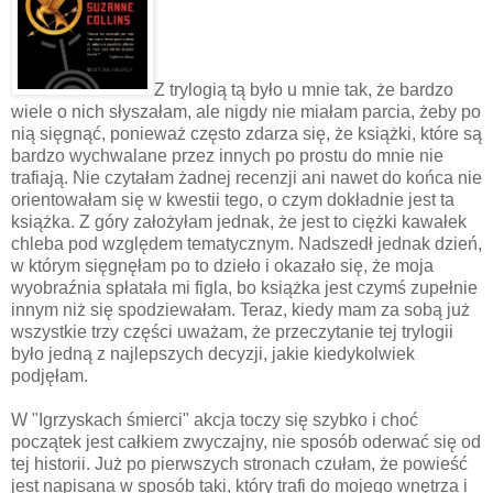
Z trylogią tą było u mnie tak, że bardzo
wiele o nich słyszałam, ale nigdy nie miałam parcia, żeby po
nią sięgnąć, ponieważ często zdarza się, że książki, które są
bardzo wychwalane przez innych po prostu do mnie nie
trafiają. Nie czytałam żadnej recenzji ani nawet do końca nie
orientowałam się w kwestii tego, o czym dokładnie jest ta
książka. Z góry założyłam jednak, że jest to ciężki kawałek
chleba pod względem tematycznym. Nadszedł jednak dzień,
w którym sięgnęłam po to dzieło i okazało się, że moja
wyobraźnia spłatała mi figla, bo książka jest czymś zupełnie
innym niż się spodziewałam. Teraz, kiedy mam za sobą już
wszystkie trzy części uważam, że przeczytanie tej trylogii
było jedną z najlepszych decyzji, jakie kiedykolwiek
podjęłam.
W "Igrzyskach śmierci" akcja toczy się szybko i choć
początek jest całkiem zwyczajny, nie sposób oderwać się od
tej historii. Już po pierwszych stronach czułam, że powieść
jest napisana w sposób taki, który trafi do mojego wnętrza i