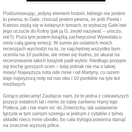
Podsumowując, jedyny element historii, którego nie jestem
tu pewna, to Gale, chociaż jestem pewna, że jeśli Peeta i
Katniss zejdą się w kolejnych tomach, to wybaczę Gale’owi
jego uczucie do Kotny (jak ją G. zwykł nazywać – uroczo,
nie?). Poza tym jestem książką zachwycona! Wywołała u
mnie całą gamę emocji. W sumie po ostatnich moich
recenzjach wychodzi na to, że najchętniej wszystko bym
oceniła na 10 punków, ale mówi się trudno, że akurat na
recenzowanie takich książek padł wybór. Niedługo posypie
się trochę gorszych ocen – tutaj jednak nie ma o takiej
mowy! Najwyższa nota ode mnie i od Martyny, co razem
daje najwyższą notę od nas obu i 10 punktów na tyle też
możliwych.
Gorąco polecamy! Zaufajcie nam, że to jedna z ciekawszych
pozycji ostatnich lat i mimo że lubię zarówno Harry’ego
Pottera, jak i nie mam nic do Zmierzchu, tak ustawienie
Igrzysk w tym samym szeregu w jednym z cytatów z tylnej
okładki nieco mnie ubodło, bo cała trylogia powinna stanąć
na znacznie wyższej półce.