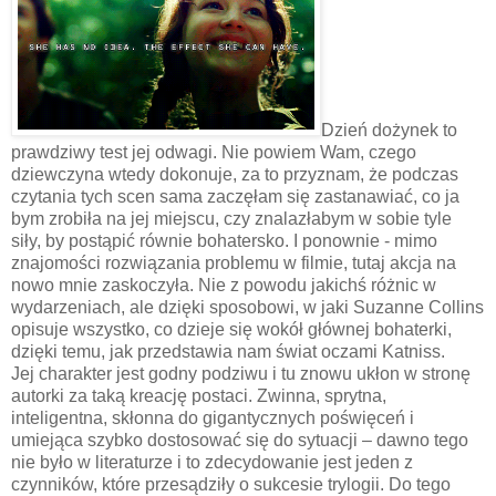
Dzień dożynek to
prawdziwy test jej odwagi. Nie powiem Wam, czego
dziewczyna wtedy dokonuje, za to przyznam, że podczas
czytania tych scen sama zaczęłam się zastanawiać, co ja
bym zrobiła na jej miejscu, czy znalazłabym w sobie tyle
siły, by postąpić równie bohatersko. I ponownie - mimo
znajomości rozwiązania problemu w filmie, tutaj akcja na
nowo mnie zaskoczyła. Nie z powodu jakichś różnic w
wydarzeniach, ale dzięki sposobowi, w jaki Suzanne Collins
opisuje wszystko, co dzieje się wokół głównej bohaterki,
dzięki temu, jak przedstawia nam świat oczami Katniss.
Jej charakter jest godny podziwu i tu znowu ukłon w stronę
autorki za taką kreację postaci. Zwinna, sprytna,
inteligentna, skłonna do gigantycznych poświęceń i
umiejąca szybko dostosować się do sytuacji – dawno tego
nie było w literaturze i to zdecydowanie jest jeden z
czynników, które przesądziły o sukcesie trylogii. Do tego