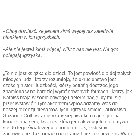
- Chcę dowieść, że jestem kimś więcej niż zaledwie
pionkiem w ich igrzyskach.
- Ale nie jesteś kimś więcej. Nikt z nas nie jest. Na tym
polegają igrzyska.
„To nie jest książka dla dzieci. To jest powieść dla dojrzałych
młodych ludzi, którzy rozumieją, że okrucieństwo jest
częścią historii ludzkości, którzy potrafią dostrzec jego
znamiona w najbardziej wyrafinowanych formach i którzy jak
Katniss mają w sobie odwagę i determinację, by mu się
przeciwstawić.” Tym akcentem wprowadzamy Was do
naszej recenzji niesamowitych „Igrzysk śmierci” autorstwa
Suzanne Collins, amerykańskiej pisarki mającej już na
koncie inną serię książek, która jednak w ogóle nie umywa
się do tego światowego fenomenu. Tak, jesteśmy
zachwycone. Tak, gorąco polecamy. I nie, nie powiemy Wam