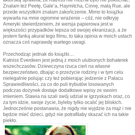
Znałam też Peetę, Gale’a, Haymitcha, Cinnę, małą Rue, ale
przede wszystkim znałam zakończenie. Mimo to książka
wywarła na mnie ogromne wrażenie – cóż, nie odkryję
Ameryki stwierdzeniem, że wersja papierowa jest w
większości przypadków lepsza od swojej ekranizacji, a że
jestem fanką akurat tego filmu, to taka opinia w moich ustach
oznacza coś naprawdę wartego uwagi.
Przechodząc jednak do książki…
Katniss Everdeen jest jedną z moich ulubionych bohaterek
wszechczasów. Dziewczyna rzuca cień na własne
bezpieczeństwo, dbając o przeżycie rodziny i w tym celu
nielegalnie polując czy też pobierając jedzenie z Pałacu
Sprawiedliwości, za co do puli trybutów losowanych
podczas dożynek dostaje dodatkowe wpisy ze swoim
imieniem. Stawia na szali swój udział w igrzyskach oraz, co
za tym idzie, swoje życie, byleby tylko ocalić jej bliskich.
Jednocześnie postanawia, że nigdy nie wyjdzie za mąż i nie
będzie mieć dzieci, gdyż nie potrafiłaby skazać ich na takie
piekło.