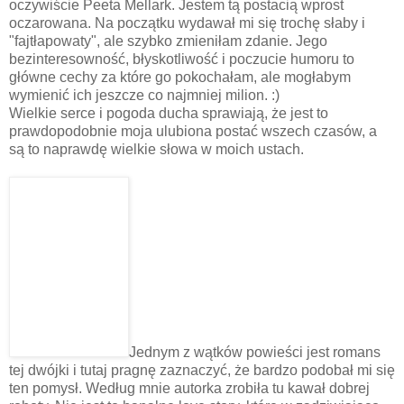
oczywiście Peeta Mellark. Jestem tą postacią wprost
oczarowana. Na początku wydawał mi się trochę słaby i
"fajtłapowaty", ale szybko zmieniłam zdanie. Jego
bezinteresowność, błyskotliwość i poczucie humoru to
główne cechy za które go pokochałam, ale mogłabym
wymienić ich jeszcze co najmniej milion. :)
Wielkie serce i pogoda ducha sprawiają, że jest to
prawdopodobnie moja ulubiona postać wszech czasów, a
są to naprawdę wielkie słowa w moich ustach.
Jednym z wątków powieści jest romans
tej dwójki i tutaj pragnę zaznaczyć, że bardzo podobał mi się
ten pomysł. Według mnie autorka zrobiła tu kawał dobrej