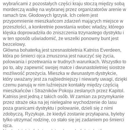
wybrańcami z pozostałych części kraju stoczą między sobą
morderczą walkę na wybranej przez organizatorów arenie w
ramach tzw. Głodowych Igrzysk. Ich celem jest
przypomnienie mieszkańcom zdarzeń mających miejsce w
przeszłości, a konkretnie powstania wobec władzy, którego
klęska doprowadziła do zniszczenia trzynastego dystryktu i
w ten sposób uświadomić, że wszelki ponowny bunt jest
bezcelowy.
Główna bohaterką jest szesnastoletnia Katniss Everdeen,
która po śmierci ojca zmuszona jest nauczyć się życia,
polowania i przetrwania w trudnych warunkach. Wszystko to
po to, aby zapewnić swojej matce i dwunastoletniej siostrze
możliwość przeżycia. Mieszka w dwunastym dystrykcie,
który uważany jest za najbiedniejszy i niewarty uwagi, dzięki
czemu panują w nim luźniejsze kontakty między częścią
mieszkańców i Strażników Pokoju zesłanych przez Kapitol.
Katniss jest jedną z takich osób. W zamian za przymykanie
przez straże oka na jej nielegalne wychodzenie do lasu
poza granicami dystryktu i polowanie, dzieli się z nimi
zdobyczą. Ryzykuje, że kiedyś zostanie przyłapana, byleby
tylko utrzymać rodzinę, co stało się jej zadaniem po śmierci
ojca.