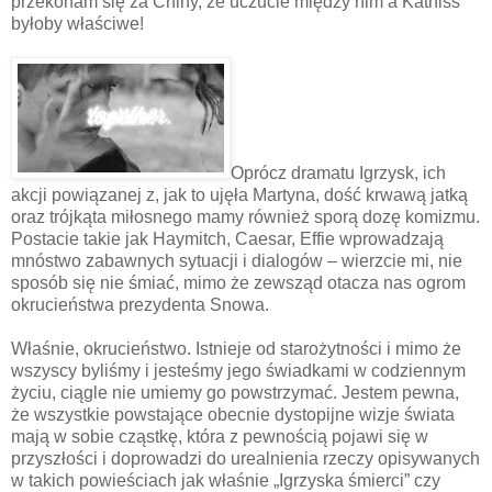
przekonam się za Chiny, że uczucie między nim a Katniss
byłoby właściwe!
Oprócz dramatu Igrzysk, ich
akcji powiązanej z, jak to ujęła Martyna, dość krwawą jatką
oraz trójkąta miłosnego mamy również sporą dozę komizmu.
Postacie takie jak Haymitch, Caesar, Effie wprowadzają
mnóstwo zabawnych sytuacji i dialogów – wierzcie mi, nie
sposób się nie śmiać, mimo że zewsząd otacza nas ogrom
okrucieństwa prezydenta Snowa.
Właśnie, okrucieństwo. Istnieje od starożytności i mimo że
wszyscy byliśmy i jesteśmy jego świadkami w codziennym
życiu, ciągle nie umiemy go powstrzymać. Jestem pewna,
że wszystkie powstające obecnie dystopijne wizje świata
mają w sobie cząstkę, która z pewnością pojawi się w
przyszłości i doprowadzi do urealnienia rzeczy opisywanych
w takich powieściach jak właśnie „Igrzyska śmierci” czy