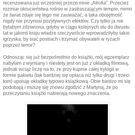
recenzowana już wcześniej przeze mnie „Atrofia”. Przecież
rozmiar okrucieństwa rośnie w zastraszającym tempie, mimo
że świat zdaje się tego nie zauważać, a taka obojętność
nigdy nie przynosi pozytywnych efektów. Czy tylko ja nie
byłabym zdziwiona, gdyby w ciągu kolejnych stu do dwustu
lat w jakimś kraju władze rzeczywiście wprowadziłyby takie
igrzyska, by siać postrach i trzymać obywateli w ryzach
poprzez terror?
Odnosząc się już bezpośrednio do książki, mój egzemplarz
nabyłam z wymiany i niestety jest on już z okładką filmową,
jednak wciąż liczę na to, że przy kupnie całej trylogii w
formie pakietu (tak bardziej się opłaca niż tylko drugi i trzeci
tom) upoluję okładkę typowo książkową. Obie bardzo mi się
podobają i muszę się znowu zgodzić z Martyną, że po
przeczytaniu książki nabierają nowego znaczenia.