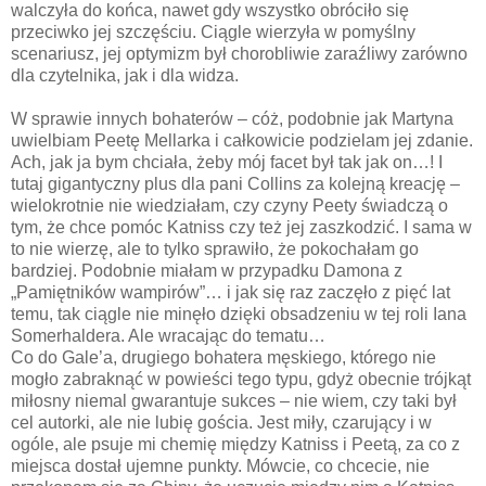
walczyła do końca, nawet gdy wszystko obróciło się
przeciwko jej szczęściu. Ciągle wierzyła w pomyślny
scenariusz, jej optymizm był chorobliwie zaraźliwy zarówno
dla czytelnika, jak i dla widza.
W sprawie innych bohaterów – cóż, podobnie jak Martyna
uwielbiam Peetę Mellarka i całkowicie podzielam jej zdanie.
Ach, jak ja bym chciała, żeby mój facet był tak jak on…! I
tutaj gigantyczny plus dla pani Collins za kolejną kreację –
wielokrotnie nie wiedziałam, czy czyny Peety świadczą o
tym, że chce pomóc Katniss czy też jej zaszkodzić. I sama w
to nie wierzę, ale to tylko sprawiło, że pokochałam go
bardziej. Podobnie miałam w przypadku Damona z
„Pamiętników wampirów”… i jak się raz zaczęło z pięć lat
temu, tak ciągle nie minęło dzięki obsadzeniu w tej roli Iana
Somerhaldera. Ale wracając do tematu…
Co do Gale’a, drugiego bohatera męskiego, którego nie
mogło zabraknąć w powieści tego typu, gdyż obecnie trójkąt
miłosny niemal gwarantuje sukces – nie wiem, czy taki był
cel autorki, ale nie lubię gościa. Jest miły, czarujący i w
ogóle, ale psuje mi chemię między Katniss i Peetą, za co z
miejsca dostał ujemne punkty. Mówcie, co chcecie, nie