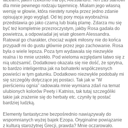
dla mnie pewnego rodzaju tajemnicę. Miałam jego własną
wersję w głowie, która niestety runęła przez jedno zdanie
opisujące jego wygląd. Od tej pory moja wyobraźnia
przedstawia go jako czarną lub białą plamę. Zdarza mu się
być też kompletnie przezroczystym, jakby Rosa gadała do
powietrza, a odpowiadał jej wiatr głosem Alessandra.
Ratował go charakter, chociaż wątek miłosny nie do końca
przypadł mi do gustu głównie przez jego zachowanie. Rosa
była o wiele lepsza. Poza tym wydawała się niezwykle
realna i to mnie urzekło. Pod wieloma względami łatwo się z
nią utożsamić. Dodatkowo okazała się nie dość, że sprytna,
to bardzo inteligentna jak na bohaterki współczesnych
powieści w tym gatunku. Dodatkowo niezwykle podobały mi
się szczegóły dotyczące jej postaci. Tak jak w "W
pierścieniu ognia" radowała mnie wymiana zdań na temat
ulubionych kolorów Peety i Katniss, tak tutaj szczególiki
takie jak zrażenie się do herbaty etc. czyniły tę postać
bardziej ludzką.
Elementy fantastyczne bezpośrednio nawiązywały do
wspomnianych wyżej bajek Ezopa. Oryginalne powiązanie
z kulturą starożytnej Grecji, prawda? Mnie oczarowało.