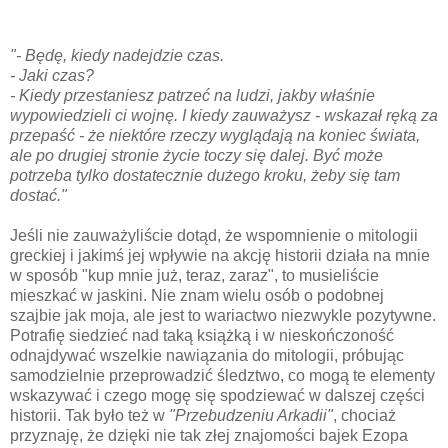
"- Będę, kiedy nadejdzie czas.
- Jaki czas?
- Kiedy przestaniesz patrzeć na ludzi, jakby właśnie
wypowiedzieli ci wojnę. I kiedy zauważysz - wskazał ręką za
przepaść - że niektóre rzeczy wyglądają na koniec świata,
ale po drugiej stronie życie toczy się dalej. Być może
potrzeba tylko dostatecznie dużego kroku, żeby się tam
dostać."
Jeśli nie zauważyliście dotąd, że wspomnienie o mitologii
greckiej i jakimś jej wpływie na akcję historii działa na mnie
w sposób "kup mnie już, teraz, zaraz", to musieliście
mieszkać w jaskini. Nie znam wielu osób o podobnej
szajbie jak moja, ale jest to wariactwo niezwykle pozytywne.
Potrafię siedzieć nad taką książką i w nieskończoność
odnajdywać wszelkie nawiązania do mitologii, próbując
samodzielnie przeprowadzić śledztwo, co mogą te elementy
wskazywać i czego mogę się spodziewać w dalszej części
historii. Tak było też w
"Przebudzeniu Arkadii"
, chociaż
przyznaję, że dzięki nie tak złej znajomości bajek Ezopa