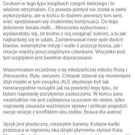
Szukam w tego typu książkach czegoś świeżego i to
właśnie otrzymałam. Co prawda pomysł nie został w pełni
wykorzystany, ale w końcu to dopiero pierwszy tom serii,
więc spodziewam się znakomitej kontynuacji. Do tego
dołożenie świata mafii... Mieszanka wybuchowa i
wydawałoby się, że trudno z nią osiągnąć sukces, a tu jak
najbardziej się to udało. Zainteresował mnie spór dwóch
klanów, wewnętrzne intrygi i walki o pozycję bossa, jak i
relacje między poszczególnymi członkami. Wszystko pod
tym względem jest świetnie dopracowane.
Wspomniałam wcześniej o tej młodzieńczej miłości Rosy i
Alessandra. Była, owszem. Chłopak zdawał się momentami
zbyt miękki w tym związku, ALE obydwoje byli tak
niewiarygodnie rozsądni jak na powieści tego typu, że
byłam naprawdę pozytywnie zaskoczona. W końcu para
nastolatków nie jest zaślepiona uczuciem do siebie, tylko
naprawdę zauważa ważniejsze sprawy i próbuje pogodzić
swoje relacje z konfliktem obu rodów. Brawa dla autora!
Język jest plastyczny, niezwykle barwny. Kolejne kartki
przerzuca w mgnieniu oka dzięki płynnemu stylowi Kaia