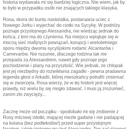
historia wydawała mi się bardziej logiczna. Nie wiem, jak by
to było w przypadku osób nie znających takiego klasyka.
Rosa, skora do buntu nastolatka, postanawia uciec z
Nowego Jorku i wyjechać do ciotki na Sycylię. W podróży
poznaje przystojnego Alessandra, nie wiedząc jednak do
końca, z kim ma do czynienia. Na miejscu wplątuje się w
mocną sieć mafijnych powiązań, korupcji i wieloletniego
sporu między dwoma sycylijskimi rodami: Alcantarów i
Carnevarów. Nie rozumie, dlaczego rodzina tak nie
przepada za Alessandrem, nawet gdy poznaje jego
pochodzenie i plany na przyszłość. Wie jednak, że chłopak
jest jej niezbędny do rozwikłania zagadki - pewna pradawna
legenda głosi o Arkadii, której mieszkańcy potrafili zmieniać
się w zwierzęta. Rosa wierzy, że w tej historii jest więcej
prawdy, niż wielu by się mogło zdawać. I musi ją zrozumieć,
zanim zło zwycięży...
Zacznę może od początku - spodobało mi się zrobienie z
Rosy mściwej istotki, mającej niezłe gadane i nie padającej
na kolana (bez podtekstów!) przed super przystojnym
facetem, jakim rzekomo ma być Alessandro. Ten zaś stanowi