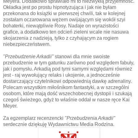
Meyera. Dodatkowo sprawiało mi to niezwykłą przyjemność.
Okładka jest po prostu hipnotyzująca i jak nie byłam
przekonana do książki w pierwszej chwili, tak w kolejnej
zostałam oczarowana wężem owijającym się wokół szyi
bohaterki, niewątpliwie Rosy. Nadaje on wyrazistości
grafice, a dodatkowo ten odcień zieleni wcale nie nasuwa
skojarzenia z nadzieją, tylko z czyhającym za rogiem
niebezpieczeństwem.
"Przebudzenie Arkadii"
stanowi dla mnie swoiste
przebudzenie w tym gatunku zarówno pod względem fabuły,
jak i pomysłu. Arkadią pod tymi samymi względami również
jest - raj wywołujący relaks i ukojenie, a jednocześnie
dostarczający czytelnikowi odpowiednią dawkę adrenaliny.
Polecam wszystkim miłośnikom fantastyki, a w szczególni
osobom, które mają dość wszechobecnej dystopii i szukają
czegoś świeżego, gdyż to właśnie oddał w nasze ręce Kai
Meyer.
Za egzemplarz recenzencki
"Przebudzenia Arkadii"
serdecznie dziękuję Wydawnictwu Media Rodzina.