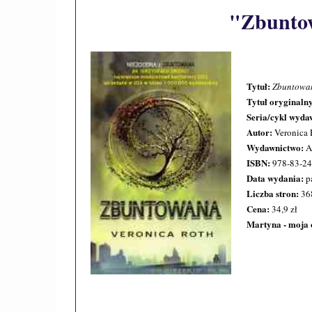
"Zbuntow
Tytuł:
Zbuntowa
Tytuł oryginaln
Seria/cykl wyda
Autor:
Veronica 
Wydawnictwo:
A
ISBN:
978-83-24
Data wydania:
p
Liczba stron:
36
Cena:
34,9 zł
Martyna - moja 