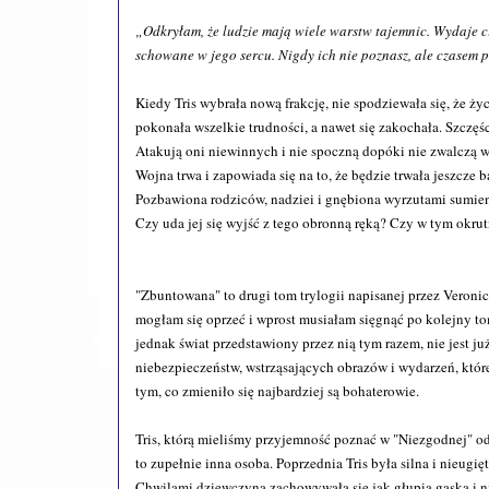
„Odkryłam, że ludzie mają wiele warstw tajemnic. Wydaje ci 
schowane w jego sercu. Nigdy ich nie poznasz, ale czasem 
Kiedy Tris wybrała nową frakcję, nie spodziewała się, że ż
pokonała wszelkie trudności, a nawet się zakochała. Szczęśc
Atakują oni niewinnych i nie spoczną dopóki nie zwalczą ws
Wojna trwa i zapowiada się na to, że będzie trwała jeszcze 
Pozbawiona rodziców, nadziei i gnębiona wyrzutami sumienia
Czy uda jej się wyjść z tego obronną ręką? Czy w tym okrut
"Zbuntowana" to drugi tom trylogii napisanej przez Veronic
mogłam się oprzeć i wprost musiałam sięgnąć po kolejny tom
jednak świat przedstawiony przez nią tym razem, nie jest 
niebezpieczeństw, wstrząsających obrazów i wydarzeń, któr
tym, co zmieniło się najbardziej są bohaterowie.
Tris, którą mieliśmy przyjemność poznać w "Niezgodnej" o
to zupełnie inna osoba. Poprzednia Tris była silna i nieugięt
Chwilami dziewczyna zachowywała się jak głupia gąska i nie