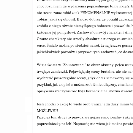
choć rozumiem, że wydarzenia poprzedniego tomu mogły, b
nie trzeba zaraz robić z tak FENOMENALNIE wykreowanej p
Tobias jakoś się obronił. Bardzo dobrze, że potrafił zauważ
zrobiła z niego równie niemyślącego bohatera i pozwoliła, 
każdemu jej pomysłowi. Zachował on swój charakter i silną w
Czarne charaktery nie straciły absolutnie niczego ze swoi
serce. Śmiało można powiedzieć nawet, że są jeszcze gorsze
jakichkolwiek pozorów i przyzwoitych zachowań, co dostarc
Wizja świata w "Zbuntowanej" to obraz okrutny, pełen ustaw
trwające zamieszki. Pojawiają się sceny brutalne, ale nie n
wyobrazić poszczególne sceny, gdyż obraz sam tworzy się w 
przykład, jak z opisów można zrobić nieodłączny, chwilami
opisywana rzeczywistość była beznadziejna, można stwierdzić
Jeśli chodzi o akcję to wiele osób uważa ją za duży minus 
MOŻLIWE?!
Przecież tom drugi to prawdziwy gejzer emocjonalny i akc
poprzedniczkę na łeb! Naprawdę nie wiem jak można powiedzi