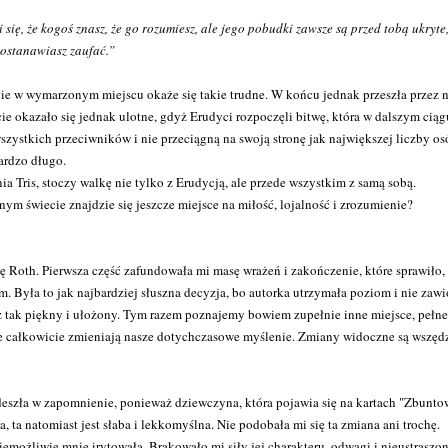
się, że kogoś znasz, że go rozumiesz, ale jego pobudki zawsze są przed tobą ukryte
postanawiasz zaufać.”
ycie w wymarzonym miejscu okaże się takie trudne. W końcu jednak przeszła przez n
ie okazało się jednak ulotne, gdyż Erudyci rozpoczęli bitwę, która w dalszym ciąg
zystkich przeciwników i nie przeciągną na swoją stronę jak największej liczby os
bardzo długo.
 Tris, stoczy walkę nie tylko z Erudycją, ale przede wszystkim z samą sobą.
nym świecie znajdzie się jeszcze miejsce na miłość, lojalność i zrozumienie?
ę Roth. Pierwsza część zafundowała mi masę wrażeń i zakończenie, które sprawiło, 
. Była to jak najbardziej słuszna decyzja, bo autorka utrzymała poziom i nie zawi
już tak piękny i ułożony. Tym razem poznajemy bowiem zupełnie inne miejsce, pełne
e całkowicie zmieniają nasze dotychczasowe myślenie. Zmiany widoczne są wszędz
deszła w zapomnienie, ponieważ dziewczyna, która pojawia się na kartach "Zbunto
a, ta natomiast jest słaba i lekkomyślna. Nie podobała mi się ta zmiana ani trochę.
możliwie mnie irytowała. Brakowało mi siły jej charakteru, odwagi i nieustraszon