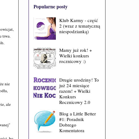
Popularne posty
,
Klub Karmy - część
2 (wraz z tematyczną
owicjat,
niespodzianką)
u trwa.
ób.
Mamy już rok! +
Wielki konkurs
rocznicowy :)
Drugie urodziny! To
że nie
już 24 miesiące
razem! + Wielki
odła,
Konkurs
Rocznicowy 2.0
ie, ale
Blog a Little Better
#1: Poradnik
Dobrego
wanej"
Komentatora
ości, bo