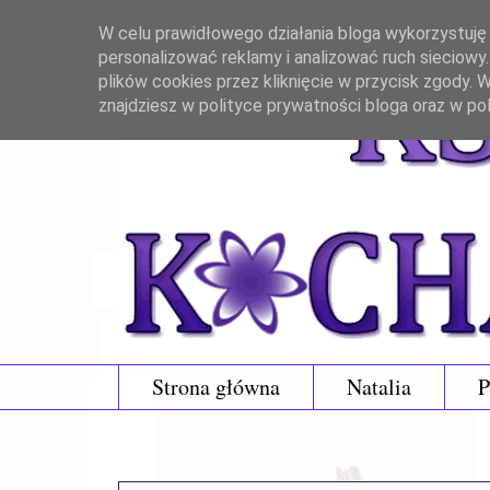
W celu prawidłowego działania bloga wykorzystuję p
personalizować reklamy i analizować ruch sieciowy
plików cookies przez kliknięcie w przycisk zgody.
znajdziesz w polityce prywatności bloga oraz w po
Strona główna
Natalia
P