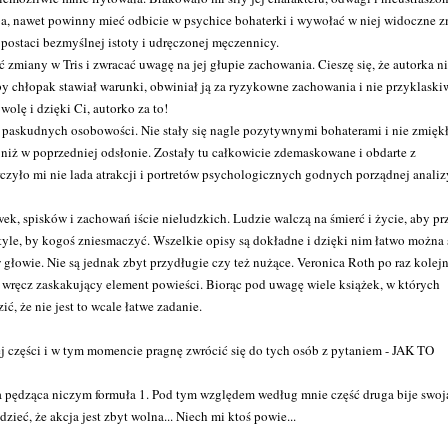
a, nawet powinny mieć odbicie w psychice bohaterki i wywołać w niej widoczne z
ostaci bezmyślnej istoty i udręczonej męczennicy.
ać zmiany w Tris i zwracać uwagę na jej głupie zachowania. Cieszę się, że autorka n
by chłopak stawiał warunki, obwiniał ją za ryzykowne zachowania i nie przyklaski
olę i dzięki Ci, autorko za to!
ch paskudnych osobowości. Nie stały się nagle pozytywnymi bohaterami i nie zmięk
 niż w poprzedniej odsłonie. Zostały tu całkowicie zdemaskowane i obdarte z
zyło mi nie lada atrakcji i portretów psychologicznych godnych porządnej analiz
ek, spisków i zachowań iście nieludzkich. Ludzie walczą na śmierć i życie, aby pr
a tyle, by kogoś zniesmaczyć. Wszelkie opisy są dokładne i dzięki nim łatwo można
głowie. Nie są jednak zbyt przydługie czy też nużące. Veronica Roth po raz kolej
 wręcz zaskakujący element powieści. Biorąc pod uwagę wiele książek, w których
, że nie jest to wcale łatwe zadanie.
tej części i w tym momencie pragnę zwrócić się do tych osób z pytaniem - JAK TO
ja pędząca niczym formuła 1. Pod tym względem według mnie część druga bije swoj
eć, że akcja jest zbyt wolna... Niech mi ktoś powie...