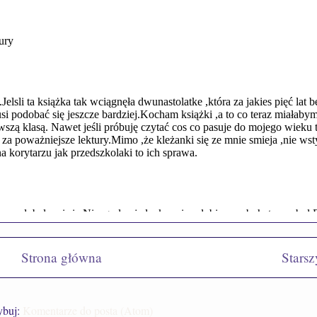
Strona główna
Starsz
ybuj:
Komentarze do posta (Atom)