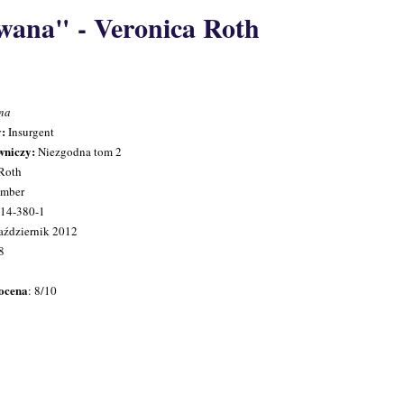
ana" - Veronica Roth
na
y:
Insurgent
wniczy:
Niezgodna tom 2
Roth
mber
14-380-1
aździernik 2012
8
ocena
: 8/10