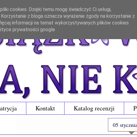
liki cookies. Dzięki temu mogę świadczyć Ci usługi,
. Korzystanie z bloga oznacza wyrażenie zgody na korzystanie z
 Więcej informacji na temat wykorzystywanych plików cookies
lityce prywatności google
atrycja
Kontakt
Katalog recenzji
P
05 styczni