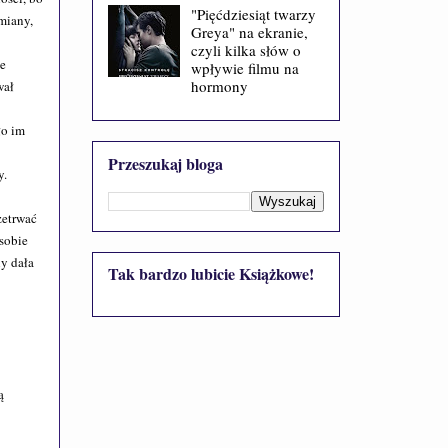
"Pięćdziesiąt twarzy
miany,
Greya" na ekranie,
czyli kilka słów o
ie
wpływie filmu na
hormony
wał
ło im
Przeszukaj bloga
y.
zetrwać
 sobie
ny dała
Tak bardzo lubicie Książkowe!
ą