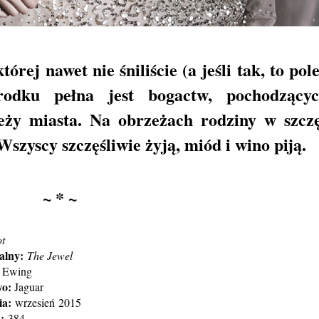
órej nawet nie śniliście (a jeśli tak, to po
rodku pełna jest bogactw, pochodzący
zeży miasta. Na obrzeżach rodziny w szczę
szyscy szczęśliwie żyją, miód i wino piją.
~ * ~
ot
alny:
The Jewel
Ewing
wo:
Jaguar
ia:
wrzesień
2015
n:
384