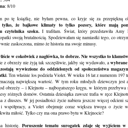
ena
: 8/10
m po tę książkę, nie byłam pewna, co kryje się za przepiękną o
 tylko, że bajkowe klimaty to tylko pozory, które mają p
u czytelnika szoku.
I trafiłam. Świat, który przedstawiła Amy 
łopatki swoją brutalnością. Spodziewałam się namiastki tego, co otrzy
ywnie zaskoczona, mimo że historia ma swoje minusy.
yliście w cokolwiek z nagłówka, to dobrze. Nie wszystko to kłamst
wybrane
ie z obrzeży nie żyją tak szczęśliwie, jakby się wydawało, a
 zostają wywiezione do oddzielonych od społeczeństwa magazy
tki
. Ten właśnie los podziela Violet. W wieku 16 lat z numerem 197 tr
znaczają największą wartość. W tym roku młodych dziewczyn jest 
 od obrzeży – i Klejnotu – najbogatszego kręgu, w którym przebywa
esy różnych domów. Ostatnia dziesiątka zawsze trafia w ręce Klejnot
a z diuszes. W jej posiadłości życie nabiera jeszcze więcej odcieni sz
 współpracy, a Violet obejmuje coraz większa trwoga o życie w
zkwita miłość. Tylko czy ma ona prawo bytu w Klejnocie?
Poruszenie tematu surogatek zdaje się wyjściem w 
a historię.