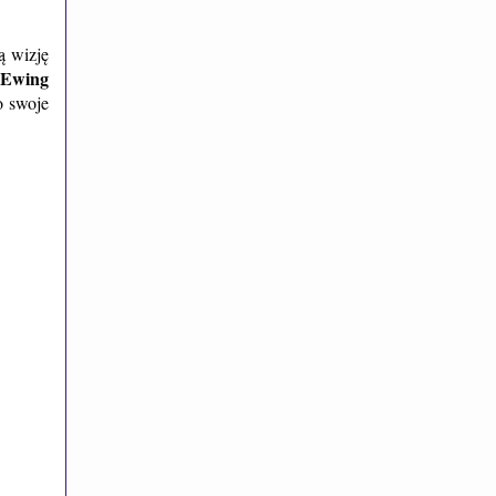
ą wizję
 Ewing
o swoje