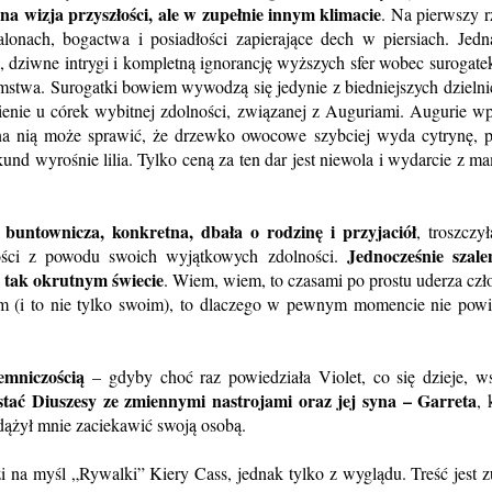
jna wizja przyszłości, ale w zupełnie innym klimacie
. Na pierwszy r
alonach, bogactwa i posiadłości zapierające dech w piersiach. Jed
, dziwne intrygi i kompletną ignorancję wyższych sfer wobec surogatek
omstwa. Surogatki bowiem wywodzą się jedynie z biedniejszych dzielni
ienie u córek wybitnej zdolności, związanej z Auguriami. Augurie w
na nią może sprawić, że drzewko owocowe szybciej wyda cytrynę, 
und wyrośnie lilia. Tylko ceną za ten dar jest niewola i wydarcie z m
buntownicza, konkretna, dbała o rodzinę i przyjaciół
, troszczy
Jednocześnie szale
zości z powodu swoich wyjątkowych zdolności.
 w tak okrutnym świecie
. Wiem, wiem, to czasami po prostu uderza czł
iem (i to nie tylko swoim), to dlaczego w pewnym momencie nie powi
emniczością
– gdyby choć raz powiedziała Violet, co się dzieje, w
tać Diuszesy ze zmiennymi nastrojami oraz jej syna – Garreta
, 
zdążył mnie zaciekawić swoją osobą.
i na myśl „Rywalki” Kiery Cass, jednak tylko z wyglądu. Treść jest z