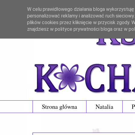
W celu prawidłowego działania bloga wykorzystuję p
personalizować reklamy i analizować ruch sieciowy
plików cookies przez kliknięcie w przycisk zgody.
znajdziesz w polityce prywatności bloga oraz w po
Strona główna
Natalia
P