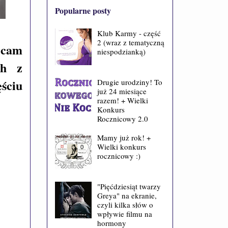
Popularne posty
Klub Karmy - część
2 (wraz z tematyczną
lecam
niespodzianką)
ch z
ściu
Drugie urodziny! To
już 24 miesiące
razem! + Wielki
Konkurs
Rocznicowy 2.0
Mamy już rok! +
Wielki konkurs
rocznicowy :)
"Pięćdziesiąt twarzy
Greya" na ekranie,
czyli kilka słów o
wpływie filmu na
hormony