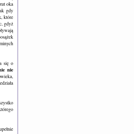
zut oka
nak gdy
, które
c, gdyż
pływają
posążek
aminych
ła się o
nie nie
owieka,
edziała
szystko
którego
upełnie