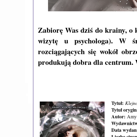
Zabiorę Was dziś do krainy, o kt
wizytę u psychologa). W ś
rozciągających się wokół obr
produkują dobra dla centrum. W
Tytuł:
Klejn
Tytuł orygin
Autor:
Amy 
Wydawnict
Data wydan
Liczba stro