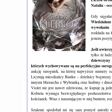
Natalia - oc
Gdy sięgała
Wiedziałam
wywołaniu 
rozkłada na 
jestem pozyt
Jeśli uwierz
tylko że ludz
dziewczyny
których wychowywane są na perfekcyjne suroga
aukcję surogatek, na której najwyższe numery o
Licytują mieszkańcy Banku – dzielnicy bogatszej
innymi Hierarcha z Wybranką oraz hrabiny i diusz
Violet nie jest nawet zdziwiona, że kupuje ją jedn
Kobieta wymaga bezwzględnego posłuszeństwa i
koleżanek. Wraz z narastającym w niej buntem, ro
Szalenie spodobał mi się sam pomysł autorki n