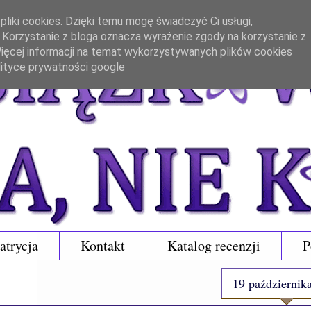
liki cookies. Dzięki temu mogę świadczyć Ci usługi,
. Korzystanie z bloga oznacza wyrażenie zgody na korzystanie z
 Więcej informacji na temat wykorzystywanych plików cookies
lityce prywatności google
atrycja
Kontakt
Katalog recenzji
P
19 październik