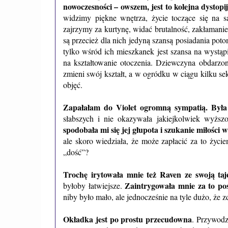
nowoczesności – owszem, jest to kolejna dystopi
widzimy piękne wnętrza, życie toczące się na s
zajrzymy za kurtynę, widać brutalność, zakłamanie
są przecież dla nich jedyną szansą posiadania pot
tylko wśród ich mieszkanek jest szansa na wystąp
na kształtowanie otoczenia. Dziewczyna obdarzo
zmieni swój kształt, a w ogródku w ciągu kilku sek
objęć.
Zapałałam do Violet ogromną sympatią. Była 
słabszych i nie okazywała jakiejkolwiek wyżs
spodobała mi się jej głupota i szukanie miłości
ale skoro wiedziała, że może zapłacić za to życ
„dość”?
Trochę irytowała mnie też Raven ze swoją taj
Zaintrygowała mnie za to pos
byłoby łatwiejsze.
niby było mało, ale jednocześnie na tyle dużo, że 
Okładka jest po prostu przecudowna
. Przywodz