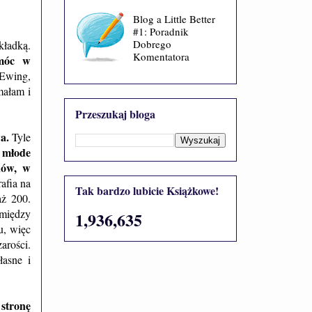
Blog a Little Better
#1: Poradnik
Dobrego
kładką.
Komentatora
omóc w
Ewing,
małam i
Przeszukaj bloga
wa.
Tyle
 młode
nów, w
afia na
Tak bardzo lubicie Książkowe!
aż 200.
 między
1,936,635
u, więc
arości.
łasne i
stronę