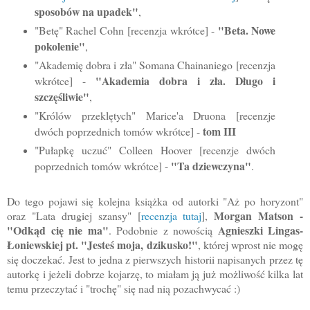
sposobów na upadek"
,
"Beta. Nowe
"Betę" Rachel Cohn
[recenzja wkrótce] -
pokolenie"
,
"Akademię dobra i zła" Somana Chainaniego
[recenzja
"Akademia dobra i zła. Długo i
wkrótce] -
szczęśliwie"
,
"Królów przeklętych" Marice'a Druona [recenzje
tom III
dwóch poprzednich tomów wkrótce] -
"Pułapkę uczuć" Colleen Hoover [recenzje dwóch
"Ta dziewczyna"
poprzednich tomów wkrótce] -
.
Do tego pojawi się kolejna książka od autorki "Aż po horyzont"
Morgan Matson -
oraz "Lata drugiej szansy" [
recenzja tutaj
],
"Odkąd cię nie ma"
Agnieszki Lingas-
. Podobnie z nowością
Łoniewskiej pt. "Jesteś moja, dzikusko!"
, której wprost nie mogę
się doczekać. Jest to jedna z pierwszych historii napisanych przez tę
autorkę i jeżeli dobrze kojarzę, to miałam ją już możliwość kilka lat
temu przeczytać i "trochę" się nad nią pozachwycać :)