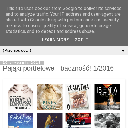
This site uses cookies from Google to deliver its services
and to analyze traffic. Your IP address and user-agent are
shared with Google along with performance and security
metrics to ensure quality of service, generate usage
statistics, and to detect and address abuse.
LEARN MORE
GOT IT
▼
10 stycznia 2016
Pająki portfelowe - baczność! 1/2016