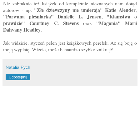
Nie zabraknie też książek od kompletnie nieznanych nam dotąd
"Złe dziewczyny nie umierają" Katie Alender
autorów - np.
,
"Porwana pieśniarka" Danielle L. Jensen
"Kłamstwa o
,
prawdzie" Courtney C. Stevens
"Magonia" Marii
oraz
Dahvany Headley
.
Jak widzicie, styczeń pełen jest książkowych perełek. Aż się boję o
moją wypłatę. Wiecie, może baaaardzo szybko zniknąć!
Natalia Pych
Udostępnij