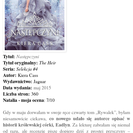
Tytuł:
Następczyni
Tytuł oryginalny:
The Heir
Seria:
Selekcja #4
Autor:
Kiera Cass
Wydawnictwo:
Jaguar
Data wydania:
maj 2015
Liczba stron:
360
Natalia - moja ocena
: 7/10
Gdy w maju dorwałam w swoje ręce czwarty tom „Rywalek”, byłam
co nowego udało się autorce opisać w
niesamowicie ciekawa,
historii królewskiej córki, Eadlyn
. Za lekturę zabrałam się niemal
od razu, ale recenzję piszę dopiero dziś z prostej przyczyny –