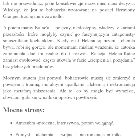
lub nie przewidując, jakie konsekwencje może mieć dana decyzja.
Wiedząc, że jest to bohaterka wzorowana na postaci Hermiony
Granger, trochę mnie zawiodło.
A potem mamy Kaine'a - potężny, niedostępny, władczy, z kartami
przeszłości, które mogłyby czynić go fascynującym antagonistą-
sojusznikiem-kochankiem. Kiedy on i Helena są razem - chemia
bywa, robi się gorąco, ale momentami miałam wrażenie, że autorka
zapomniała dać im realne tło i rozwój. Relacja Helena-Kaine
zamiast ewoluować, często utkwiła w fazie „cierpienia i pożądania”
bez głębszych przełomów.
Mocnym atutem jest pomysł: bohaterowie muszą się zmierzyć z
powojenną traumą, moralnymi upadkami, alchemią i nekromancją
jako metaforą zniszczenia. Ale to, co by mogło być wyraziste,
chwilami gubi się w natłoku opisów i powtórzeń.
Mocne strony:
Atmosfera -mroczna, intensywna, potrafi wciągnąć.
Pomysł - alchemia + wojna + nekromancja = miks,