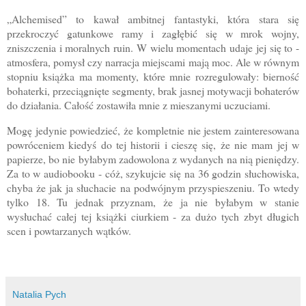
„Alchemised” to kawał ambitnej fantastyki, która stara się
przekroczyć gatunkowe ramy i zagłębić się w mrok wojny,
zniszczenia i moralnych ruin. W wielu momentach udaje jej się to -
atmosfera, pomysł czy narracja miejscami mają moc. Ale w równym
stopniu książka ma momenty, które mnie rozregulowały: bierność
bohaterki, przeciągnięte segmenty, brak jasnej motywacji bohaterów
do działania. Całość zostawiła mnie z mieszanymi uczuciami.
Mogę jedynie powiedzieć, że kompletnie nie jestem zainteresowana
powróceniem kiedyś do tej historii i cieszę się, że nie mam jej w
papierze, bo nie byłabym zadowolona z wydanych na nią pieniędzy.
Za to w audiobooku - cóż, szykujcie się na 36 godzin słuchowiska,
chyba że jak ja słuchacie na podwójnym przyspieszeniu. To wtedy
tylko 18. Tu jednak przyznam, że ja nie byłabym w stanie
wysłuchać całej tej książki ciurkiem - za dużo tych zbyt długich
scen i powtarzanych wątków.
Natalia Pych