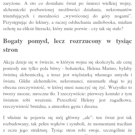
zaryżone. A oto co dostałam: świat po śmierci wielkiej wojny,
alchemiczki pozbawionej możliwości działania, nekromantów
triumfujących i moralności „wywróconej do góry nogami”.
Przystępując do lektury, a raczej odsłuchania audiobooka, miałam
ochotę na eliksir literacki, który mnie porwie - czy tak się stało?
Bogaty pomysł, lecz rozrzucony w tysiąc
stron
Akcja dzieje się w świecie, w którym wojna się skończyła, ale cenę
poniosły nie tylko pola bitwy - bohaterka, Helena Marino, byłaby
świetną alchemiczką, a teraz jest więźniarką własnego umysłu i
świata. Gildie alchemików, nekromanci, nieumarłe sługi to jej
obecna rzeczywistość, w której musi nauczyć się żyć. Wszystko to
tworzy mocne, mroczne tło. I rzeczywiście: pierwszy kontakt z tym
światem robi wrażenie. Przeszłość Heleny jest zagadkowa,
rzeczywistość brutalna, a atmosfera gęsta i duszna.
I właśnie tu pojawia się mój główny „ale”: ten świat jest tak
rozbudowany, tak pełen wątków i symboli, że momentami traciłam
z oczu jego strukturę. Tysiąc stron robi swoje, szczególnie że