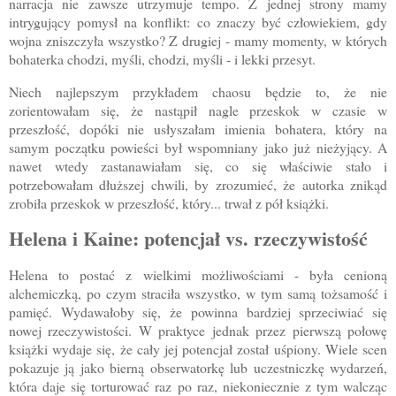
narracja nie zawsze utrzymuje tempo. Z jednej strony mamy
intrygujący pomysł na konflikt: co znaczy być człowiekiem, gdy
wojna zniszczyła wszystko? Z drugiej - mamy momenty, w których
bohaterka chodzi, myśli, chodzi, myśli - i lekki przesyt.
Niech najlepszym przykładem chaosu będzie to, że nie
zorientowałam się, że nastąpił nagle przeskok w czasie w
przeszłość, dopóki nie usłyszałam imienia bohatera, który na
samym początku powieści był wspomniany jako już nieżyjący. A
nawet wtedy zastanawiałam się, co się właściwie stało i
potrzebowałam dłuższej chwili, by zrozumieć, że autorka znikąd
zrobiła przeskok w przeszłość, który... trwał z pół książki.
Helena i Kaine: potencjał vs. rzeczywistość
Helena to postać z wielkimi możliwościami - była cenioną
alchemiczką, po czym straciła wszystko, w tym samą tożsamość i
pamięć. Wydawałoby się, że powinna bardziej sprzeciwiać się
nowej rzeczywistości. W praktyce jednak przez pierwszą połowę
książki wydaje się, że cały jej potencjał został uśpiony. Wiele scen
pokazuje ją jako bierną obserwatorkę lub uczestniczkę wydarzeń,
która daje się torturować raz po raz, niekoniecznie z tym walcząc