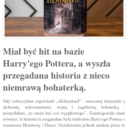
Miał być hit na bazie
Harry'ego Pottera, a wyszła
przegadana historia z nieco
niemrawą bohaterką.
Gdy zobaczyłam zapowiedź „Alchemised” - mrocznej fantastyki z
alchemią, nekromantami, wojną i zagubioną bohaterką -
pomyślałam: „to może być coś wyjątkowego”. Zaintrygowało mnie
również, iż historia ta oryginalnie była fanfiction Harry'ego Pottera z
romansem Hermiony i Draco. Oczekiwania jednak miałam przez to