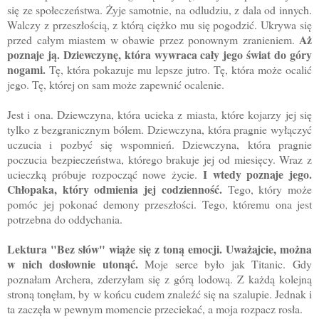
się ze społeczeństwa. Żyje samotnie, na odludziu, z dala od innych.
Walczy z przeszłością, z którą ciężko mu się pogodzić. Ukrywa się
Aż
przed całym miastem w obawie przez ponownym zranieniem.
poznaje ją. Dziewczynę, która wywraca cały jego świat do góry
nogami.
Tę, która pokazuje mu lepsze jutro. Tę, która może ocalić
jego. Tę, której on sam może zapewnić ocalenie.
Jest i ona. Dziewczyna, która ucieka z miasta, które kojarzy jej się
tylko z bezgranicznym bólem. Dziewczyna, która pragnie wyłączyć
uczucia i pozbyć się wspomnień. Dziewczyna, która pragnie
poczucia bezpieczeństwa, którego brakuje jej od miesięcy. Wraz z
I wtedy poznaje jego.
ucieczką próbuje rozpocząć nowe życie.
Chłopaka, który odmienia jej codzienność.
Tego, który może
pomóc jej pokonać demony przeszłości. Tego, któremu ona jest
potrzebna do oddychania.
Lektura "Bez słów" wiąże się z toną emocji. Uważajcie, można
w nich dosłownie utonąć.
Moje serce było jak Titanic. Gdy
poznałam Archera, zderzyłam się z górą lodową. Z każdą kolejną
stroną tonęłam, by w końcu cudem znaleźć się na szalupie. Jednak i
ta zaczęła w pewnym momencie przeciekać, a moja rozpacz rosła.