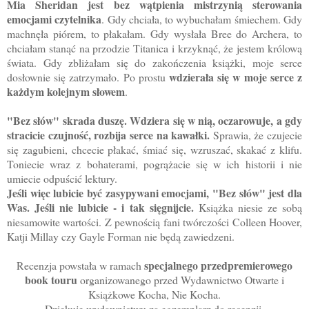
Mia Sheridan jest bez wątpienia mistrzynią sterowania
emocjami czytelnika
. Gdy chciała, to wybuchałam śmiechem. Gdy
machnęła piórem, to płakałam. Gdy wysłała Bree do Archera, to
chciałam stanąć na przodzie Titanica i krzyknąć, że jestem królową
świata. Gdy zbliżałam się do zakończenia książki, moje serce
wdzierała się w moje serce z
dosłownie się zatrzymało. Po prostu
każdym kolejnym słowem
.
"Bez słów" skrada duszę. Wdziera się w nią, oczarowuje, a gdy
stracicie czujność, rozbija serce na kawałki.
Sprawia, że czujecie
się zagubieni, chcecie płakać, śmiać się, wzruszać, skakać z klifu.
Toniecie wraz z bohaterami, pogrążacie się w ich historii i nie
umiecie odpuścić lektury.
Jeśli więc lubicie być zasypywani emocjami, "Bez słów" jest dla
Was. Jeśli nie lubicie - i tak sięgnijcie.
Książka niesie ze sobą
niesamowite wartości. Z pewnością fani twórczości Colleen Hoover,
Katji Millay czy Gayle Forman nie będą zawiedzeni.
specjalnego przedpremierowego
Recenzja powstała w ramach
book touru
organizowanego przed Wydawnictwo Otwarte i
Książkowe Kocha, Nie Kocha.
Dziękuję wydawnictwu za egzemplarz do recenzji.