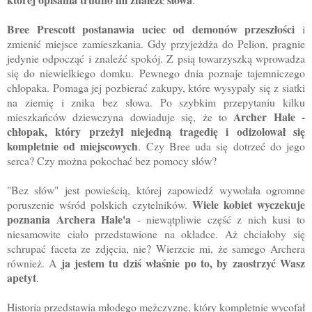
Bree Prescott postanawia uciec od demonów przeszłości
i
zmienić miejsce zamieszkania. Gdy przyjeżdża do Pelion, pragnie
jedynie odpocząć i znaleźć spokój. Z psią towarzyszką wprowadza
się do niewielkiego domku. Pewnego dnia poznaje tajemniczego
chłopaka. Pomaga jej pozbierać zakupy, które wysypały się z siatki
na ziemię i znika bez słowa. Po szybkim przepytaniu kilku
Archer Hale -
mieszkańców dziewczyna dowiaduje się, że to
chłopak, który przeżył niejedną tragedię i odizolował się
kompletnie od miejscowych
. Czy Bree uda się dotrzeć do jego
serca? Czy można pokochać bez pomocy słów?
"Bez słów" jest powieścią, której zapowiedź wywołała ogromne
Wiele kobiet wyczekuje
poruszenie wśród polskich czytelników.
poznania Archera Hale'a
- niewątpliwie część z nich kusi to
niesamowite ciało przedstawione na okładce. Aż chciałoby się
schrupać faceta ze zdjęcia, nie? Wierzcie mi, że samego Archera
ja jestem tu dziś właśnie po to, by zaostrzyć Wasz
również. A
apetyt
.
Historia przedstawia młodego mężczyznę, który kompletnie wycofał