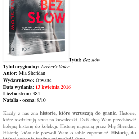
Tytuł:
Bez słów
Tytuł oryginalny:
Archer's Voice
Autor:
Mia Sheridan
Wydawnictwo:
Otwarte
Data wydania:
13 kwietnia 2016
Liczba stron:
384
Natalia - ocena
: 9/10
historie, które wzruszają do granic
Każdy z nas zna
. Historie,
które rozdzierają serce na kawałeczki. Dziś chcę Wam przedstawić
kolejną historię do kolekcji. Historię napisaną przez Mię Sheridan.
Historię, do
Historię, która nie pozwoli Wam o sobie zapomnieć.
której opisania trudno mi znaleźć słowa
.